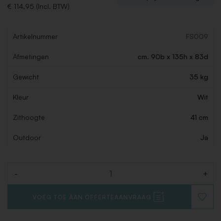
€ 114,95 (Incl. BTW)
Artikelnummer
FS009
Afmetingen
cm. 90b x 135h x 83d
Gewicht
35 kg
Kleur
Wit
Zithoogte
41 cm
Outdoor
Ja
-
+
Aantal
VOEG TOE AAN OFFERTEAANVRAAG
VOEG
TOE
AAN