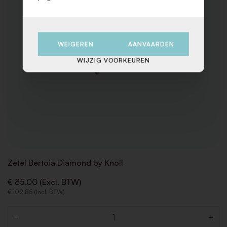
WEIGEREN
AANVAARDEN
WIJZIG VOORKEUREN
Zetel Bertoia Diamond by Knoll
€ 85,00 (Excl. BTW)
€ 102,85 (Incl. BTW)
-
+
Aantal