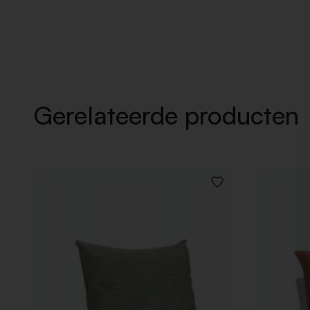
Gerelateerde producten
VOEG
TOE
AAN
VERLANGLIJST