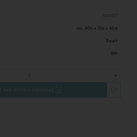
VD007
cm. 40b x 15h x 40d
Zwart
Wit
+
E AAN OFFERTEAANVRAAG
VOEG
TOE
AAN
VERLANGLIJ