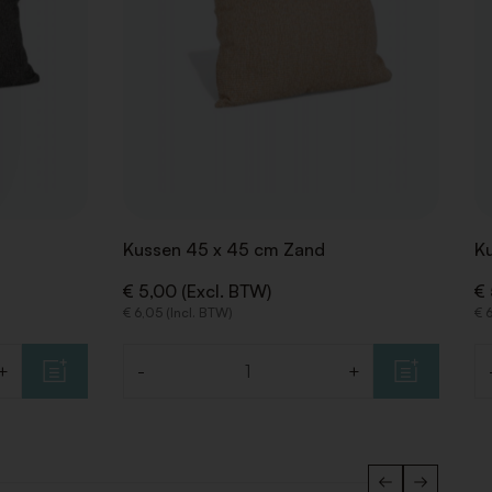
Kussen 45 x 45 cm Zand
Ku
€ 5,00 (Excl. BTW)
€ 
€ 6,05 (Incl. BTW)
€ 
+
-
+
Aantal
Aa