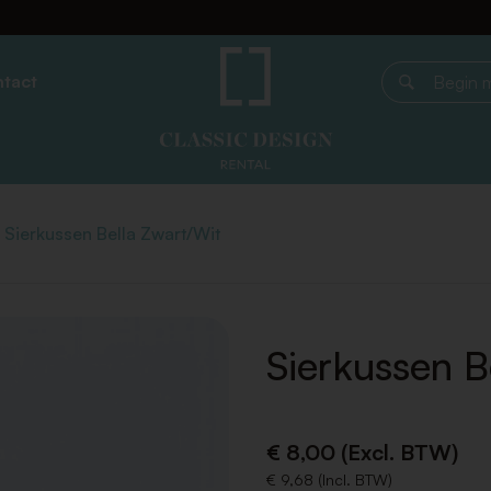
tact
Begin met z
Sierkussen Bella Zwart/Wit
Sierkussen B
€ 8,00 (Excl. BTW)
€ 9,68 (Incl. BTW)