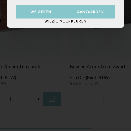
WEIGEREN
AANVAARDEN
WIJZIG VOORKEUREN
x 45 cm Terracotta
Kussen 45 x 45 cm Zwart
cl. BTW)
€ 5,00 (Excl. BTW)
BTW)
€ 6,05 (Incl. BTW)
+
-
Aantal