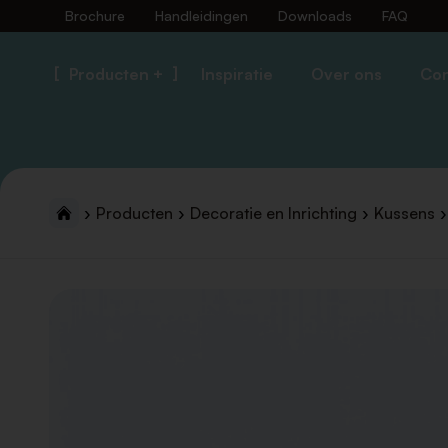
Brochure
Handleidingen
Downloads
FAQ
Producten +
Inspiratie
Over ons
Con
Producten
Decoratie en Inrichting
Kussens