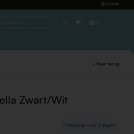
NL
FR
EN
(0)
oeken...
Keer terug
ella Zwart/Wit
Huurprijs voor 3 dagen