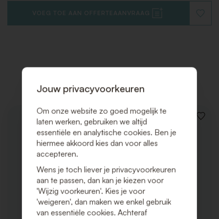
VOEG TOE AAN OFFERTEAANVRAAG
VOEG
TOE
AAN
VERLAN
Gerelateerde producten
Jouw privacyvoorkeuren
Om onze website zo goed mogelijk te
VOEG
laten werken, gebruiken we altijd
TOE
essentiële en analytische cookies. Ben je
AAN
hiermee akkoord kies dan voor alles
VERLAN
accepteren.
Wens je toch liever je privacyvoorkeuren
aan te passen, dan kan je kiezen voor
'Wijzig voorkeuren'. Kies je voor
'weigeren', dan maken we enkel gebruik
van essentiële cookies. Achteraf