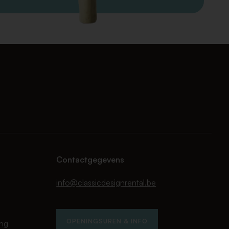
Contactgegevens
info@classicdesignrental.be
OPENINGSUREN & INFO
ing