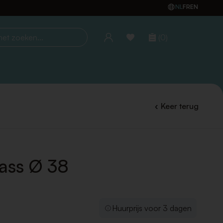
NL
FR
EN
(0)
oeken...
Keer terug
ass Ø 38
Huurprijs voor 3 dagen