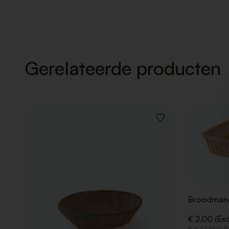
Gerelateerde producten
VOEG
TOE
AAN
VERLANGLIJST
Broodmand
€ 2,00 (Ex
€ 2,42 (Incl. 