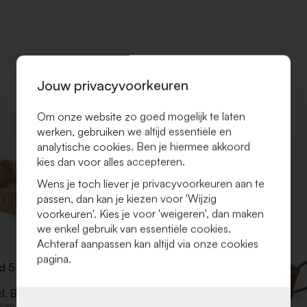
Jouw privacyvoorkeuren
Om onze website zo goed mogelijk te laten
werken, gebruiken we altijd essentiële en
analytische cookies. Ben je hiermee akkoord
kies dan voor alles accepteren.
VOEG
TOE
Wens je toch liever je privacyvoorkeuren aan te
AAN
passen, dan kan je kiezen voor 'Wijzig
VERLANGLIJST
voorkeuren'. Kies je voor 'weigeren', dan maken
we enkel gebruik van essentiële cookies.
Achteraf aanpassen kan altijd via onze cookies
pagina.
 53 x 32 x H 9 cm
cl. BTW)
BTW)