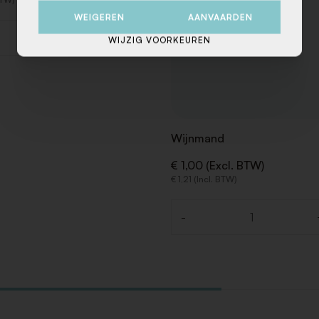
WEIGEREN
AANVAARDEN
+
WIJZIG VOORKEUREN
Wijnmand
€ 1,00 (Excl. BTW)
€ 1,21 (Incl. BTW)
-
Aantal