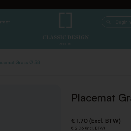
tact
Begin met z
acemat Grass Ø 38
Placemat Gr
€ 1,70 (Excl. BTW)
€ 2,06 (Incl. BTW)