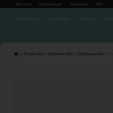
Brochure
Handleidingen
Downloads
FAQ
Producten +
Inspiratie
Over ons
Con
Producten
Gedekte tafel
Tafeldecoratie
Pl