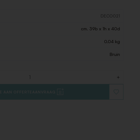
DECO021
cm. 39b x 1h x 40d
0.04 kg
Bruin
+
E AAN OFFERTEAANVRAAG
VOEG
TOE
AAN
VERLANGLIJ