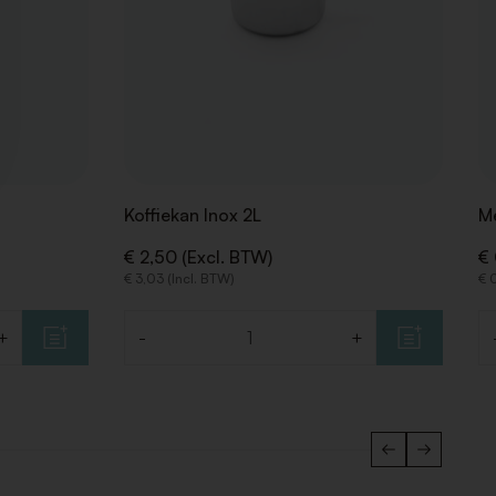
Koffiekan Inox 2L
Me
€ 2,50 (Excl. BTW)
€ 
€ 3,03 (Incl. BTW)
€ 
+
-
+
Aantal
Aa