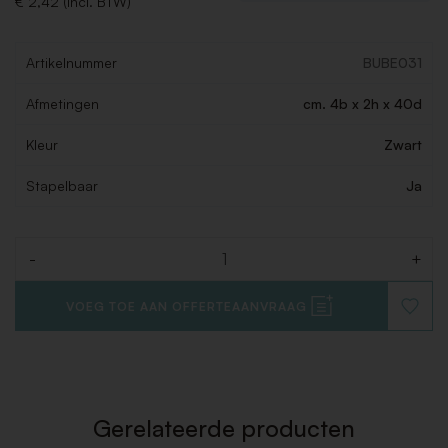
€ 2,42 (Incl. BTW)
Artikelnummer
BUBE031
Afmetingen
cm. 4b x 2h x 40d
Kleur
Zwart
Stapelbaar
Ja
-
+
Aantal
VOEG TOE AAN OFFERTEAANVRAAG
VOEG
TOE
AAN
VERLAN
Gerelateerde producten