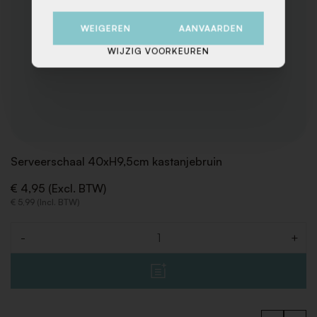
WEIGEREN
AANVAARDEN
WIJZIG VOORKEUREN
Serveerschaal 40xH9,5cm kastanjebruin
€ 4,95 (Excl. BTW)
€ 5,99 (Incl. BTW)
-
+
Aantal