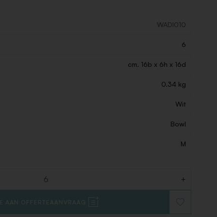
WADI010
6
cm. 16b x 6h x 16d
0.34 kg
Wit
Bowl
M
+
E AAN OFFERTEAANVRAAG
VOEG
TOE