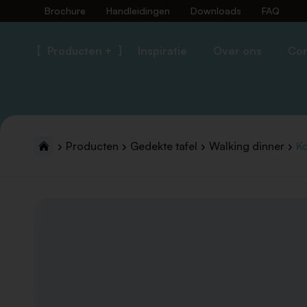
Brochure
Handleidingen
Downloads
FAQ
Producten +
Inspiratie
Over ons
Con
Producten
Gedekte tafel
Walking dinner
Ko