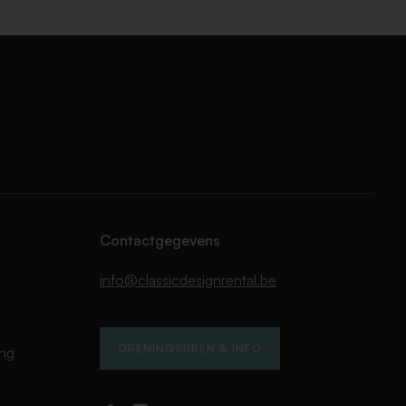
Contactgegevens
info@classicdesignrental.be
OPENINGSUREN & INFO
ing