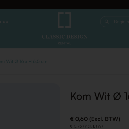
tact
Begin met z
m Wit Ø 16 x H 6,5 cm
Kom Wit Ø 1
€ 0,60 (Excl. BTW)
€ 0,73 (Incl. BTW)