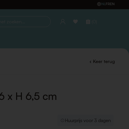
NL
FR
EN
(0)
oeken...
Keer terug
6 x H 6,5 cm
Huurprijs voor 3 dagen