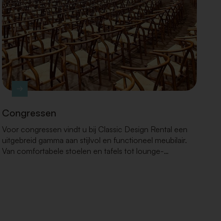
Congressen
Voor congressen vindt u bij Classic Design Rental een
uitgebreid gamma aan stijlvol en functioneel meubilair.
Van comfortabele stoelen en tafels tot lounge-
opstellingen en podiumelementen: wij zorgen voor de
juiste uitstraling en een praktische inrichting die uw
congres naar een hoger niveau tilt.