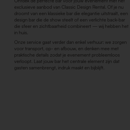
Ontdek de perfecte bar voor jouw evenement met het
exclusieve aanbod van Classic Design Rental. Of je nu
droomt van een klassieke bar die elegantie uitstraalt, een
design bar die de show steelt of een verlichte back-bar
die sfeer en zichtbaarheid combineert — wij hebben het
in huis.
Onze service gaat verder dan enkel verhuur: we zorgen
voor transport, op- en afbouw, en denken mee met
praktische details zodat je evenement probleemloos
verloopt. Laat jouw bar het centrale element zijn dat
gasten samenbrengt, indruk maakt en bijblijft.