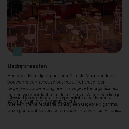
Bedrijfsfeesten
Een bedrijfsfeestje organiseren? Leuk! Maar een feest
bouwen is een serieuze business. Het vraagt een
degelijke voorbereiding, een nauwgezette organisatie
en een weldoordachte materiaalkeuze. Alleen dan kan je
Classic Design Rental is dé specialist in feestverhuur,
zeker zijn van een geslaagd event.
met een sterke reputatie dankzij een uitgebreid gamma,
onze persoonlijke service en snelle interventies. Bij ons
vindt u alles – van meubilair, tafel- en keukenmateriaal
tot decoratie en planten – steeds volgens de laatste