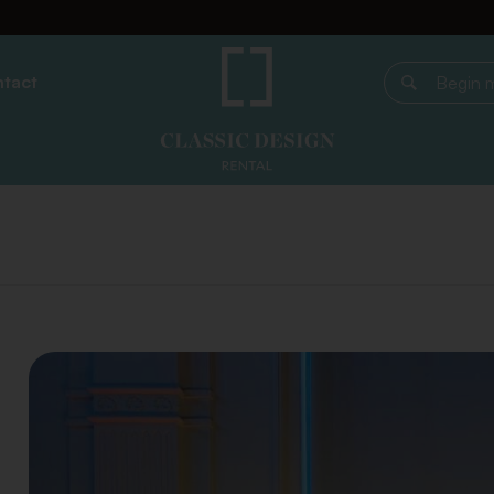
tact
Begin met z