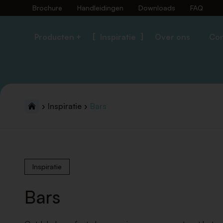
Brochure
Handleidingen
Downloads
FAQ
Producten +
Inspiratie
Over ons
Con
Inspiratie
Bars
Inspiratie
Bars