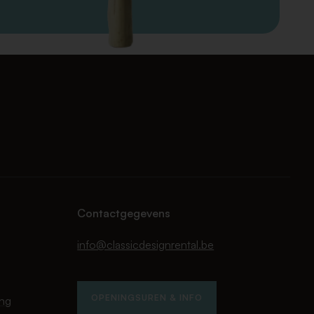
Contactgegevens
info@classicdesignrental.be
OPENINGSUREN & INFO
ing