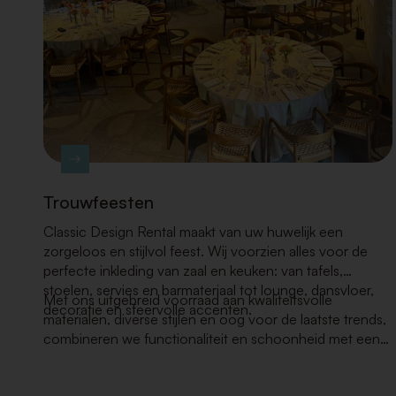
Trouwfeesten
Classic Design Rental maakt van uw huwelijk een
zorgeloos en stijlvol feest. Wij voorzien alles voor de
perfecte inkleding van zaal en keuken: van tafels,
stoelen, servies en barmateriaal tot lounge, dansvloer,
Met ons uitgebreid voorraad aan kwaliteitsvolle
decoratie en sfeervolle accenten.
materialen, diverse stijlen en oog voor de laatste trends,
combineren we functionaliteit en schoonheid met een
topservice die uw dag onvergetelijk maakt.