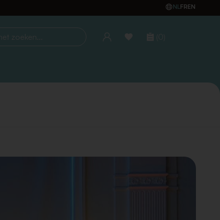
NL
FR
EN
(0)
oeken...