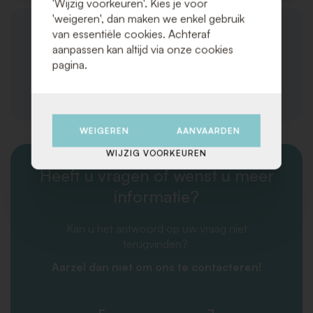
'Wijzig voorkeuren'. Kies je voor
'weigeren', dan maken we enkel gebruik
van essentiële cookies. Achteraf
aanpassen kan altijd via onze cookies
pagina.
Logistiek
WEIGEREN
AANVAARDEN
WIJZIG VOORKEUREN
Heeft u vragen of wenst u meer
informatie?
Kan u het antwoord op uw vraag niet
terugvinden?
Aarzel dan niet om ons te contacteren!