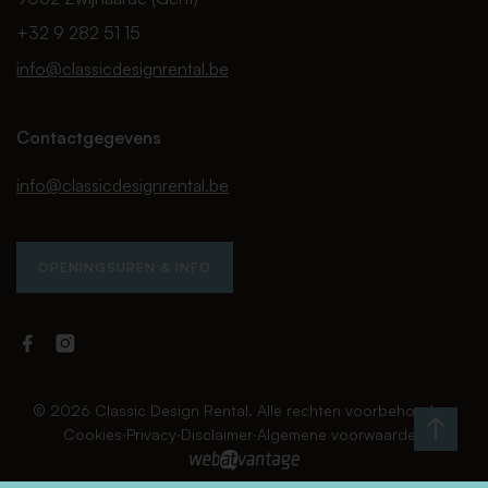
+32 9 282 51 15
info@classicdesignrental.be
Contactgegevens
info@classicdesignrental.be
OPENINGSUREN & INFO
Facebook
Instagram
Classic
Classic
Design
Design
Rental
Rental
© 2026 Classic Design Rental. Alle rechten voorbehouden.
Cookies
∙
Privacy
∙
Disclaimer
∙
Algemene voorwaarden