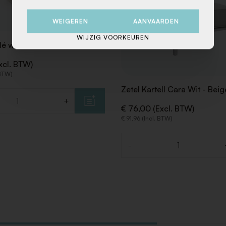
WEIGEREN
AANVAARDEN
WIJZIG VOORKEUREN
lé wit
xcl. BTW)
 BTW)
Zetel Kartell Cara Wit - Bei
+
€ 76,00 (Excl. BTW)
€ 91,96 (Incl. BTW)
-
Aantal