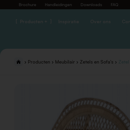
Brochure
Handleidingen
Downloads
FAQ
Producten +
Inspiratie
Over ons
Con
Producten
Meubilair
Zetels en Sofa's
Zete