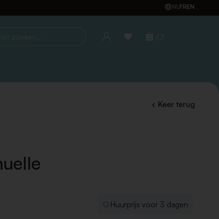
NL
FR
EN
(0)
oeken...
Keer terug
uelle
Huurprijs voor 3 dagen