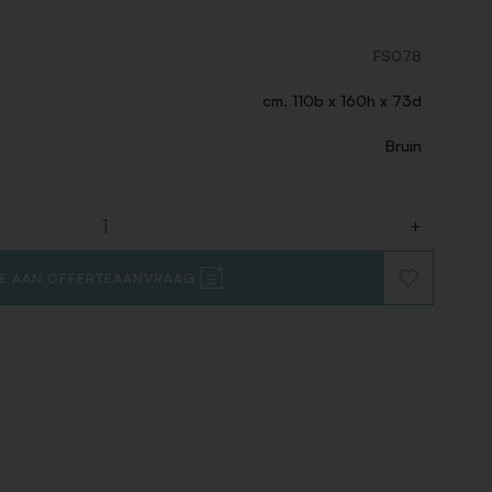
FS078
cm. 110b x 160h x 73d
Bruin
+
E AAN OFFERTEAANVRAAG
VOEG
TOE
AAN
VERLANGLIJ