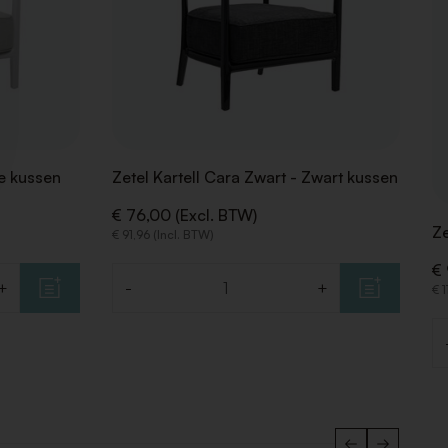
ge kussen
Zetel Kartell Cara Zwart - Zwart kussen
€ 76,00 (Excl. BTW)
Ze
€ 91,96 (Incl. BTW)
€ 
+
-
+
€ 1
Aantal
Aa