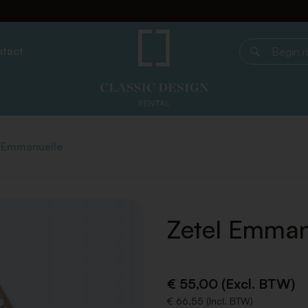
tact
Begin met z
l Emmanuelle
Zetel Emman
€ 55,00 (Excl. BTW)
€ 66,55 (Incl. BTW)