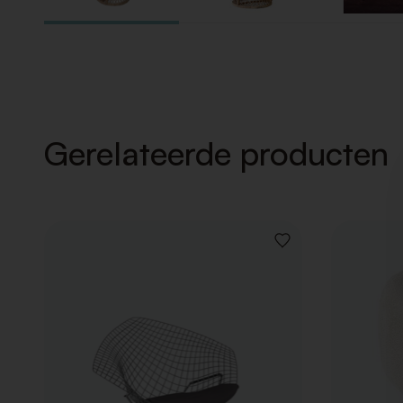
Gerelateerde producten
VOEG
TOE
AAN
VERLANGLIJST