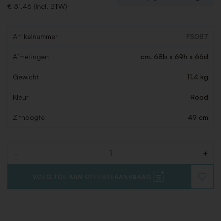
€ 31,46 (Incl. BTW)
Artikelnummer
FS087
Afmetingen
cm. 68b x 69h x 66d
Gewicht
11.4 kg
Kleur
Rood
Zithoogte
49 cm
-
+
Aantal
VOEG TOE AAN OFFERTEAANVRAAG
VOEG
TOE
AAN
VERLAN