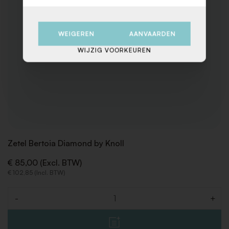
WEIGEREN
AANVAARDEN
WIJZIG VOORKEUREN
Zetel Bertoia Diamond by Knoll
€ 85,00 (Excl. BTW)
€ 102,85 (Incl. BTW)
-
+
Aantal