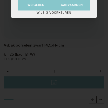
WEIGEREN
AANVAARDEN
WIJZIG VOORKEUREN
Asbak porselein zwart 14,5xH4cm
€ 1,25 (Excl. BTW)
€ 1,51 (Incl. BTW)
-
+
Aantal