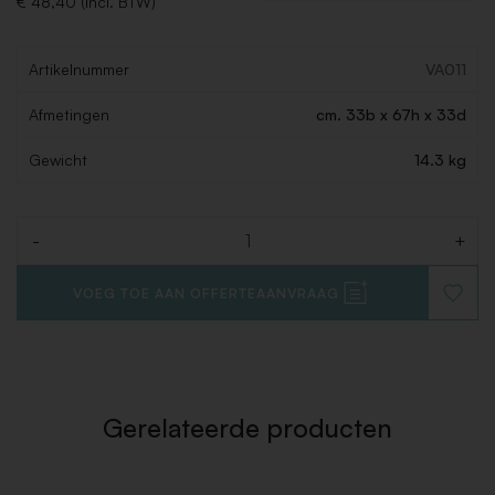
€ 48,40 (Incl. BTW)
Artikelnummer
VA011
Afmetingen
cm. 33b x 67h x 33d
Gewicht
14.3 kg
-
+
Aantal
VOEG TOE AAN OFFERTEAANVRAAG
VOEG
TOE
AAN
VERLAN
Gerelateerde producten