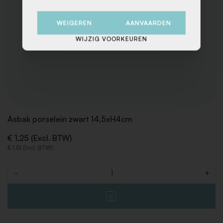
WEIGEREN
AANVAARDEN
WIJZIG VOORKEUREN
Asbak porselein zwart 14,5xH4cm
€ 1,25 (Excl. BTW)
€ 1,51 (Incl. BTW)
-
+
Aantal