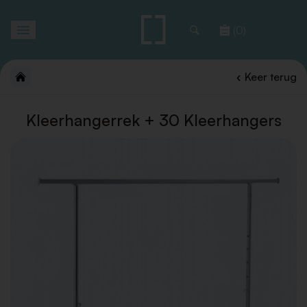
Toggle
(0)
navigation
Keer terug
Kleerhangerrek + 30 Kleerhangers