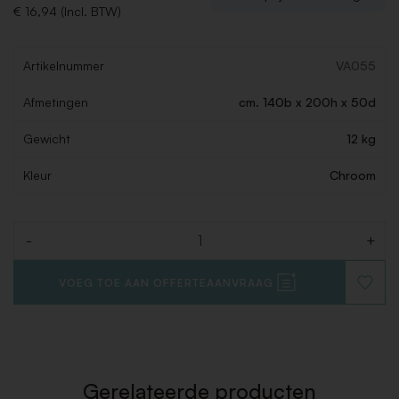
€ 16,94 (Incl. BTW)
Artikelnummer
VA055
Afmetingen
cm. 140b x 200h x 50d
Gewicht
12 kg
Kleur
Chroom
-
+
Aantal
VOEG TOE AAN OFFERTEAANVRAAG
VOEG
TOE
AAN
VERLAN
Gerelateerde producten