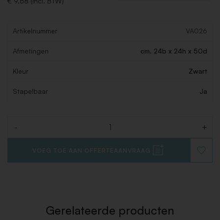
€ 9,68 (Incl. BTW)
Artikelnummer
VA026
Afmetingen
cm. 24b x 24h x 50d
Kleur
Zwart
Stapelbaar
Ja
-
+
Aantal
VOEG TOE AAN OFFERTEAANVRAAG
VOEG
TOE
AAN
VERLAN
Gerelateerde producten