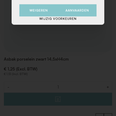
WEIGEREN
AANVAARDEN
WIJZIG VOORKEUREN
Asbak porselein zwart 14,5xH4cm
€ 1,25 (Excl. BTW)
€ 1,51 (Incl. BTW)
-
+
Aantal