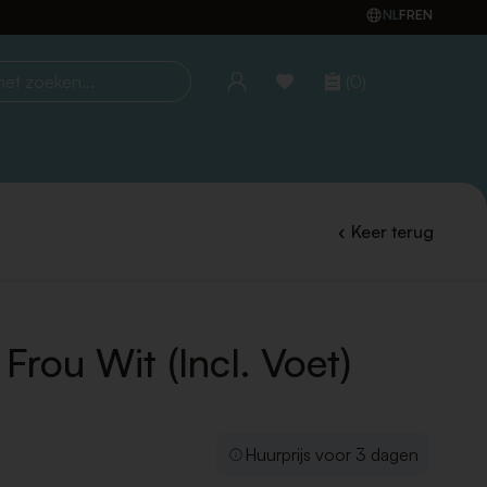
NL
FR
EN
(0)
oeken...
Keer terug
Frou Wit (Incl. Voet)
Huurprijs voor 3 dagen