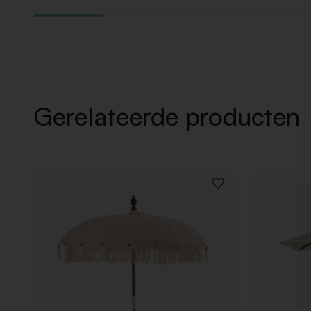
Gerelateerde producten
VOEG
TOE
AAN
VERLANGLIJST