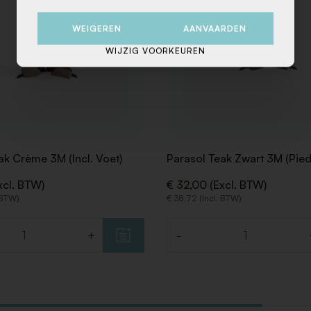
WEIGEREN
AANVAARDEN
WIJZIG VOORKEUREN
ak Crème 3M (Incl. Voet)
Parasol Teak Zwart 3M (Pied 
xcl. BTW)
€ 32,00 (Excl. BTW)
 BTW)
€ 38,72 (Incl. BTW)
+
-
Aantal