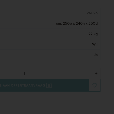
VA023
cm. 250b x 240h x 250d
22 kg
Wit
Ja
+
E AAN OFFERTEAANVRAAG
VOEG
TOE
AAN
VERLANGLIJ