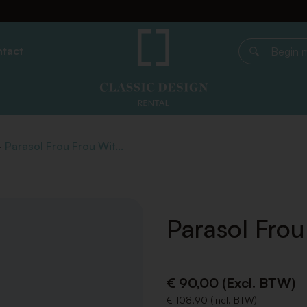
tact
Begin met z
Parasol Frou Frou Wit...
Parasol Frou 
€ 90,00 (Excl. BTW)
€ 108,90 (Incl. BTW)