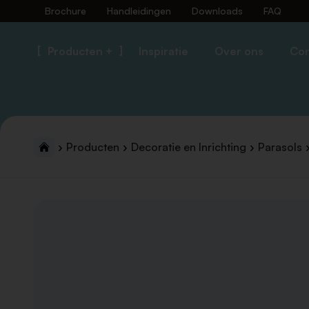
Brochure
Handleidingen
Downloads
FAQ
Producten +
Inspiratie
Over ons
Con
Producten
Decoratie en Inrichting
Parasols