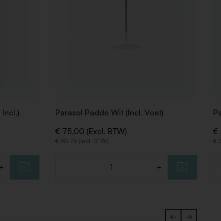
Incl.)
Parasol Paddo Wit (Incl. Voet)
Pa
€ 75,00 (Excl. BTW)
€ 
€ 90,75 (Incl. BTW)
€ 3
+
-
+
Aantal
Aa