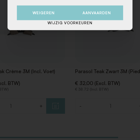
WEIGEREN
AANVAARDEN
WIJZIG VOORKEUREN
ak Crème 3M (Incl. Voet)
Parasol Teak Zwart 3M (Pied 
xcl. BTW)
€ 32,00 (Excl. BTW)
 BTW)
€ 38,72 (Incl. BTW)
+
-
Aantal