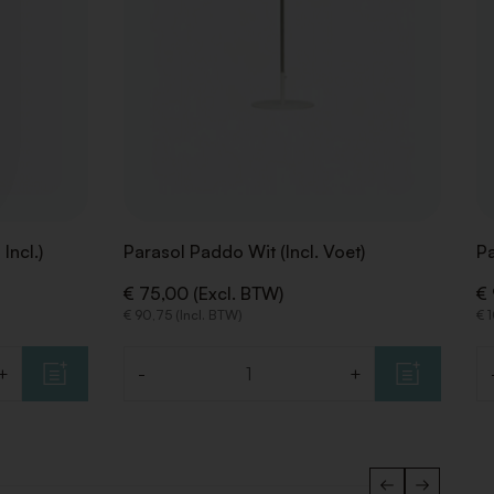
Incl.)
Parasol Paddo Wit (Incl. Voet)
Pa
€ 75,00 (Excl. BTW)
€ 
€ 90,75 (Incl. BTW)
€ 
+
-
+
Aantal
Aa