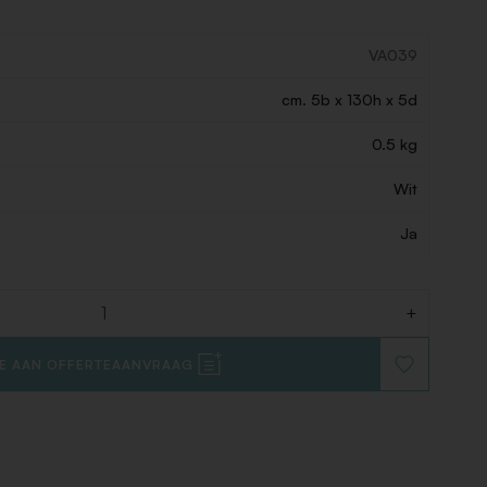
VA039
cm. 5b x 130h x 5d
0.5 kg
Wit
Ja
+
E AAN OFFERTEAANVRAAG
VOEG
TOE
AAN
VERLANGLIJ