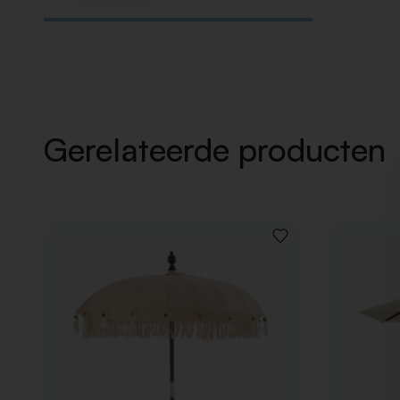
Gerelateerde producten
VOEG
TOE
AAN
VERLANGLIJST