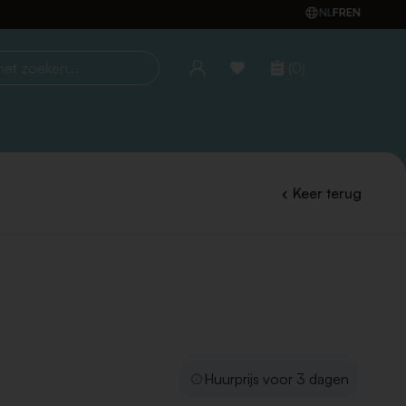
NL
FR
EN
(0)
oeken...
Keer terug
Huurprijs voor 3 dagen