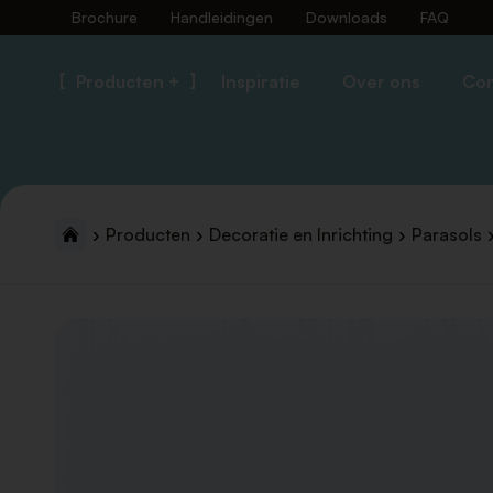
Brochure
Handleidingen
Downloads
FAQ
Producten +
Inspiratie
Over ons
Con
Producten
Decoratie en Inrichting
Parasols