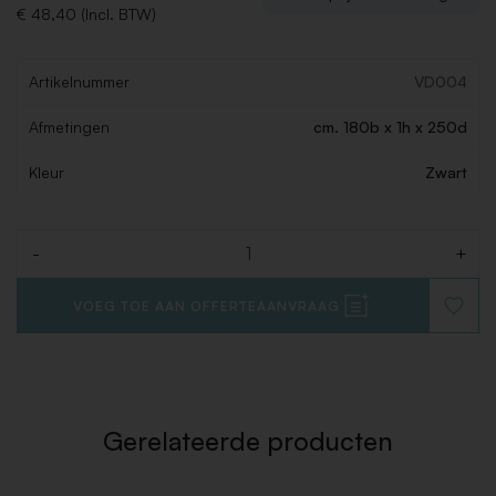
€ 48,40 (Incl. BTW)
Artikelnummer
VD004
Afmetingen
cm. 180b x 1h x 250d
Kleur
Zwart
-
+
Aantal
VOEG TOE AAN OFFERTEAANVRAAG
VOEG
TOE
AAN
VERLAN
Gerelateerde producten