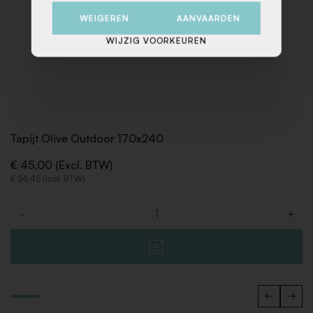
WEIGEREN
AANVAARDEN
WIJZIG VOORKEUREN
Tapijt Olive Outdoor 170x240
€ 45,00 (Excl. BTW)
€ 54,45 (Incl. BTW)
-
+
Aantal