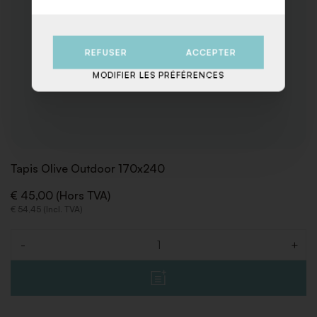
REFUSER
ACCEPTER
MODIFIER LES PRÉFÉRENCES
Tapis Olive Outdoor 170x240
€ 45,00 (Hors TVA)
€ 54,45 (Incl. TVA)
-
+
Quantité