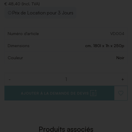
€ 48,40 (Incl. TVA)
Prix de Location pour 3 Jours
Numéro d'article
VD004
Dimensions
cm. 180l x 1h x 250p
Couleur
Noir
-
+
Quantité
AJOUTER À LA DEMANDE DE DEVIS
AJOUT
À
LA
LISTE
DE
SOUHAI
Produits associés