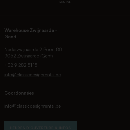
Warehouse Zwijnaarde -
Gand
Nederzwijnaarde 2 Poort 80
9052 Zwijnaarde (Gent)
+32 9 282 51 15
info@classicdesignrental.be
Coordonnées
info@classicdesignrental.be
HEURES D'OUVERTURE & INFOS