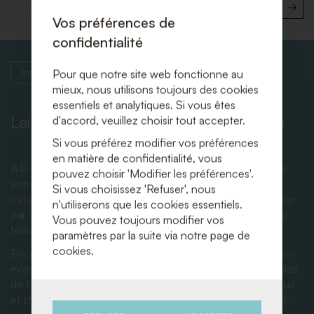
Vos préférences de
confidentialité
Inspiration
Pour que notre site web fonctionne au
mieux, nous utilisons toujours des cookies
essentiels et analytiques. Si vous êtes
Laissez-vous inspirer par nos thèmes
d'accord, veuillez choisir tout accepter.
Si vous préférez modifier vos préférences
en matière de confidentialité, vous
À la recherche d’idées originales pour l’aménagement de
pouvez choisir 'Modifier les préférences'.
votre fête ou événement ? Découvrez notre vaste
Si vous choisissez 'Refuser', nous
catalogue de matériel de réception et laissez-vous inspirer
n'utiliserons que les cookies essentiels.
par les nombreuses possibilités ! Vous pouvez facilement
Vous pouvez toujours modifier vos
télécharger le catalogue via notre site web.
paramètres par la suite via notre page de
cookies.
Encore mieux : visitez notre showroom dédié à la location
événementielle. Vous pourrez y découvrir tous nos articles
de fête en vrai et ressentir immédiatement quels matériaux
et styles correspondent parfaitement à votre événement.