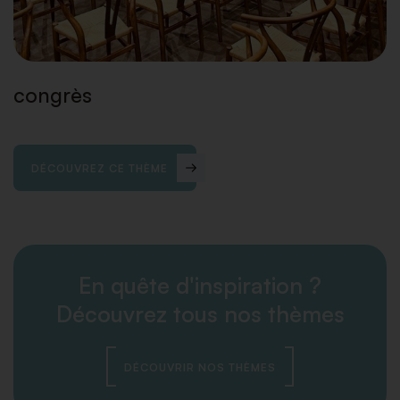
congrès
DÉCOUVREZ CE THÈME
En quête d'inspiration ?
Découvrez tous nos thèmes
DÉCOUVRIR NOS THÈMES