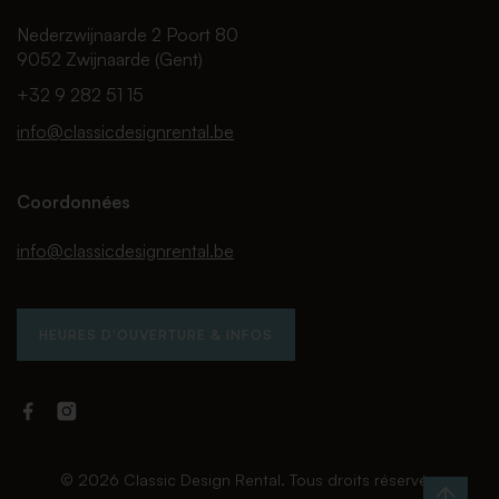
Nederzwijnaarde 2 Poort 80
9052 Zwijnaarde (Gent)
+32 9 282 51 15
info@classicdesignrental.be
Coordonnées
info@classicdesignrental.be
HEURES D'OUVERTURE & INFOS
Facebook
Instagram
Classic
Classic
Design
Design
Rental
Rental
© 2026 Classic Design Rental. Tous droits réservés.