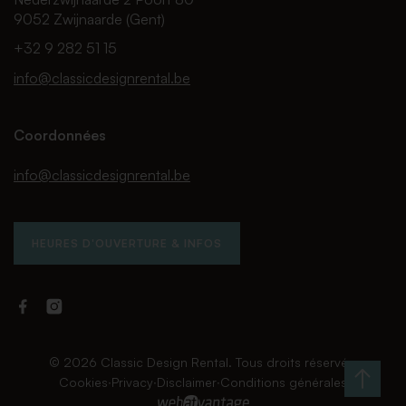
9052 Zwijnaarde (Gent)
+32 9 282 51 15
info@classicdesignrental.be
Coordonnées
info@classicdesignrental.be
HEURES D'OUVERTURE & INFOS
Facebook
Instagram
Classic
Classic
Design
Design
Rental
Rental
© 2026 Classic Design Rental. Tous droits réservés.
Cookies
∙
Privacy
∙
Disclaimer
∙
Conditions générales