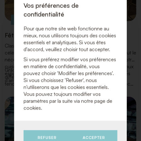
Vos préférences de
confidentialité
Pour que notre site web fonctionne au
Fêtes de mariage
mieux, nous utilisons toujours des cookies
essentiels et analytiques. Si vous êtes
Classic Design Rental transforme votre mariage en une
d'accord, veuillez choisir tout accepter.
célébration élégante et sans souci. Nous fournissons tout le
Si vous préférez modifier vos préférences
nécessaire pour aménager parfaitement votre salle et votre
en matière de confidentialité, vous
cuisine : des tables, chaises, vaisselle et matériel de bar aux
Grâce à notre vaste stock de matériaux de qualité, à nos
pouvez choisir 'Modifier les préférences'.
espaces lounge, pistes de danse, décorations et touches
différents styles et à notre attention aux dernières
Si vous choisissez 'Refuser', nous
d’ambiance.
tendances, nous allions fonctionnalité et esthétique avec
n'utiliserons que les cookies essentiels.
un service de premier ordre pour rendre votre journée
Vous pouvez toujours modifier vos
inoubliable.
paramètres par la suite via notre page de
cookies.
REFUSER
ACCEPTER