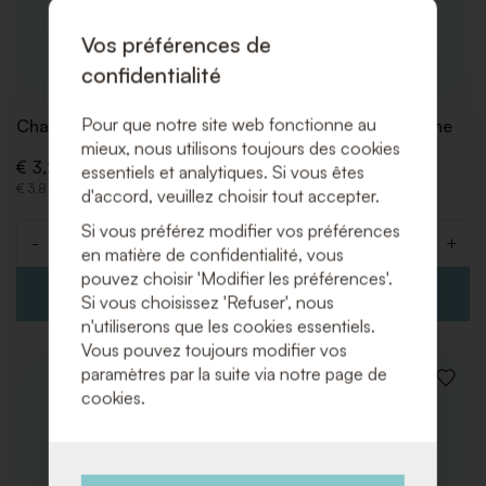
Vos préférences de
confidentialité
Pour que notre site web fonctionne au
Chaise Trix Noire
Chaise Gustave Blanche
mieux, nous utilisons toujours des cookies
€ 3,20 (Hors TVA)
€ 6,50 (Hors TVA)
essentiels et analytiques. Si vous êtes
€ 3,87 (Incl. TVA)
€ 7,87 (Incl. TVA)
d'accord, veuillez choisir tout accepter.
Si vous préférez modifier vos préférences
-
+
-
+
Quantité
Quantité
en matière de confidentialité, vous
pouvez choisir 'Modifier les préférences'.
Si vous choisissez 'Refuser', nous
n'utiliserons que les cookies essentiels.
Vous pouvez toujours modifier vos
paramètres par la suite via notre page de
AJOUTER
AJOUT
cookies.
À
À
LA
LA
LISTE
LISTE
DE
DE
SOUHAITS
SOUHA