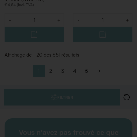
€ 4,84 (Incl. TVA)
-
+
-
+
Quantité
Quantité
Affichage de 1-20 des 651 résultats
1
2
3
4
5
FILTRER
Vous n'avez pas trouvé ce que