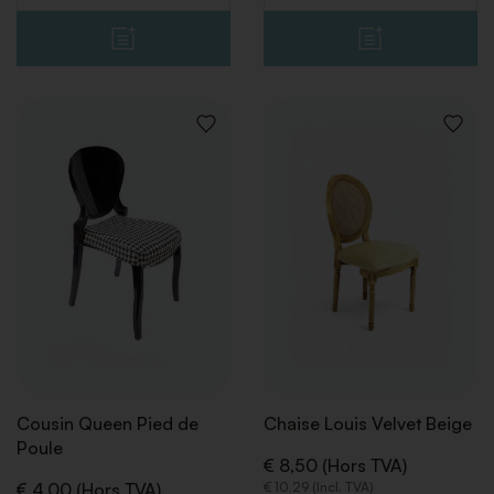
AJOUTER
AJOUT
À
À
LA
LA
LISTE
LISTE
DE
DE
SOUHAITS
SOUHA
Cousin Queen Pied de
Chaise Louis Velvet Beige
Poule
€ 8,50 (Hors TVA)
€ 4,00 (Hors TVA)
€ 10,29 (Incl. TVA)