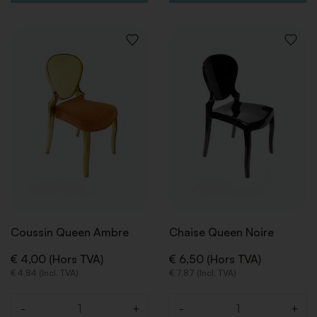
AJOUTER
AJOUT
À
À
LA
LA
LISTE
LISTE
DE
DE
SOUHAITS
SOUHA
Coussin Queen Ambre
Chaise Queen Noire
€ 4,00 (Hors TVA)
€ 6,50 (Hors TVA)
€ 4,84 (Incl. TVA)
€ 7,87 (Incl. TVA)
-
+
-
+
Quantité
Quantité