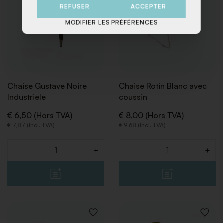
REFUSER
ACCEPTER
MODIFIER LES PRÉFÉRENCES
Chaise Gustave Noire
Chaise Rotin Blanc avec
Industriele
coussin
€ 6,50 (Hors TVA)
€ 8,00 (Hors TVA)
€ 7,87 (Incl. TVA)
€ 9,68 (Incl. TVA)
-
+
-
+
Quantité
Quantité
AJOUTER
AJOUT