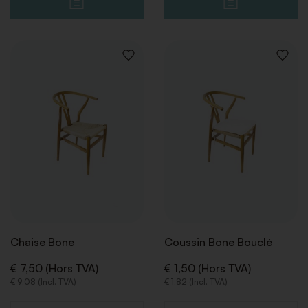
AJOUTER
AJOUT
À
À
LA
LA
LISTE
LISTE
DE
DE
SOUHAITS
SOUHA
Chaise Bone
Coussin Bone Bouclé
€ 7,50 (Hors TVA)
€ 1,50 (Hors TVA)
€ 9,08 (Incl. TVA)
€ 1,82 (Incl. TVA)