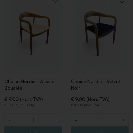
Terre cuite
50
AJOUTER
AJOUT
À
À
LA
LA
Transparent
51
LISTE
LISTE
DE
DE
SOUHAITS
SOUHA
Blanc
75
Argent
77
Noir
78
Chaise Nordic - Assise
Chaise Nordic - Velvet
Bouclée
Noir
€ 9,00 (Hors TVA)
€ 9,00 (Hors TVA)
€ 10,89 (Incl. TVA)
€ 10,89 (Incl. TVA)
-
+
-
+
Quantité
Quantité