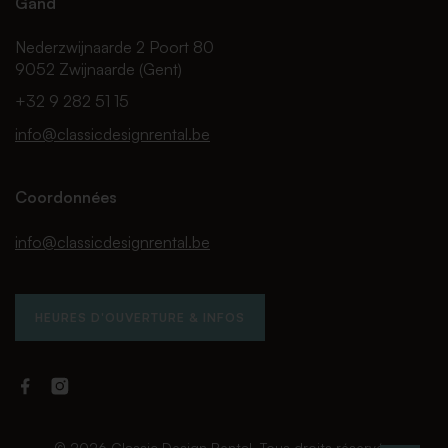
Gand
Nederzwijnaarde 2 Poort 80
9052 Zwijnaarde (Gent)
+32 9 282 51 15
info@classicdesignrental.be
Coordonnées
info@classicdesignrental.be
HEURES D'OUVERTURE & INFOS
Facebook
Instagram
Classic
Classic
Design
Design
© 2026 Classic Design Rental. Tous droits réservés.