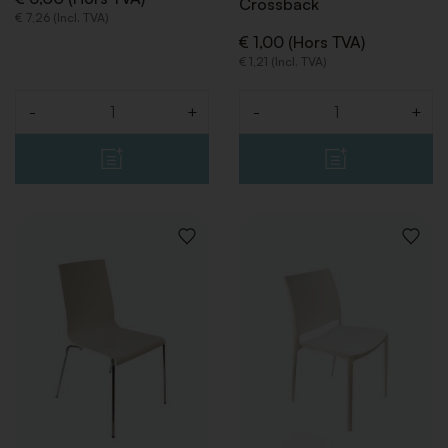
Crossback
€ 7,26 (Incl. TVA)
€ 1,00 (Hors TVA)
€ 1,21 (Incl. TVA)
-
+
-
+
Quantité
Quantité
AJOUTER
AJOUT
À
À
LA
LA
LISTE
LISTE
DE
DE
SOUHAITS
SOUHA