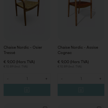
SOUHAITS
SOUHA
Or
Pierre
44
Gris
Terre cuite
45
Vert
Transparent
46
Chaise Nordic - Osier
Chaise Nordic - Assise
Inox
Blanc
46,5
Tressé
Cognac
Multicolore
Noir
47
€ 9,00 (Hors TVA)
€ 9,00 (Hors TVA)
€ 10,89 (Incl. TVA)
€ 10,89 (Incl. TVA)
Rouge
48
-
+
-
+
Quantité
Quantité
RETOUR
RETOUR
RETOUR
RETOUR
RETOUR
RETOUR
RETOUR
RETOUR
Rose
48,5
Taupe
49