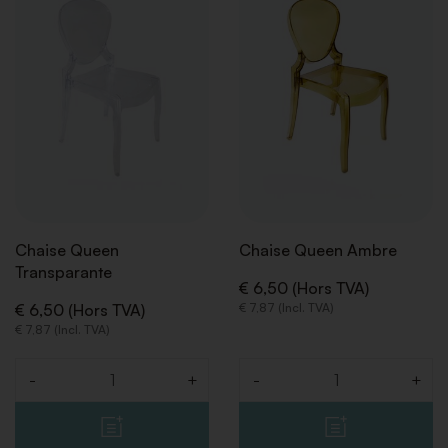
À
À
LA
LA
LISTE
LISTE
DE
DE
SOUHAITS
SOUHA
Chaise Queen
Chaise Queen Ambre
Transparante
€ 6,50 (Hors TVA)
€ 6,50 (Hors TVA)
€ 7,87 (Incl. TVA)
€ 7,87 (Incl. TVA)
-
+
-
+
Quantité
Quantité