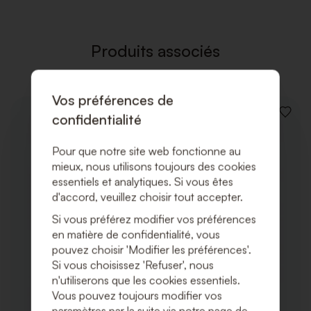
LISTE
DE
SOUHAI
Produits associés
Vos préférences de
confidentialité
AJOUT
À
LA
Pour que notre site web fonctionne au
LISTE
DE
mieux, nous utilisons toujours des cookies
SOUHA
essentiels et analytiques. Si vous êtes
d'accord, veuillez choisir tout accepter.
Si vous préférez modifier vos préférences
en matière de confidentialité, vous
pouvez choisir 'Modifier les préférences'.
Si vous choisissez 'Refuser', nous
n'utiliserons que les cookies essentiels.
Vous pouvez toujours modifier vos
paramètres par la suite via notre page de