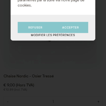
cookies.
REFUSER
ACCEPTER
MODIFIER LES PRÉFÉRENCES
Chaise Nordic - Osier Tressé
€ 9,00 (Hors TVA)
€ 10,89 (Incl. TVA)
-
+
Quantité