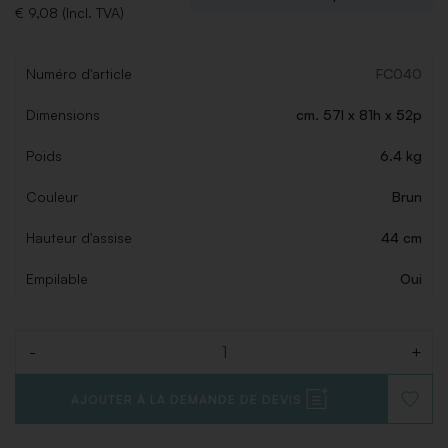
€ 9,08 (Incl. TVA)
Numéro d'article
FC040
Dimensions
cm. 57l x 81h x 52p
Poids
6.4 kg
Couleur
Brun
Hauteur d'assise
44 cm
Empilable
Oui
-
+
Quantité
AJOUTER À LA DEMANDE DE DEVIS
AJOUT
À
LA