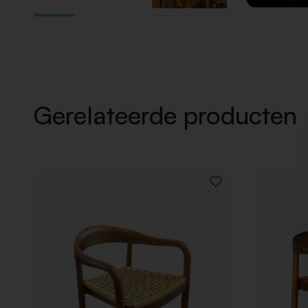
Gerelateerde producten
VOEG
TOE
AAN
VERLANGLIJST