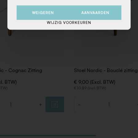
WEIGEREN
AANVAARDEN
WIJZIG VOORKEUREN
ic - Cognac Zitting
Stoel Nordic - Bouclé zitting
cl. BTW)
€ 9,00 (Excl. BTW)
 BTW)
€ 10,89 (Incl. BTW)
+
-
Aantal