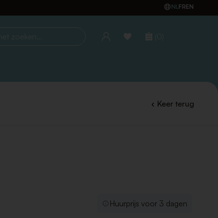
NL
FR
EN
(0)
oeken...
Keer terug
Huurprijs voor 3 dagen