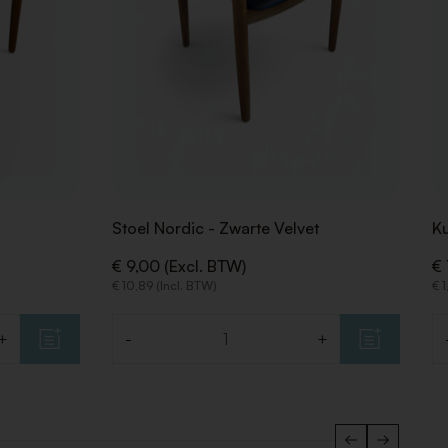
Stoel Nordic - Zwarte Velvet
K
€ 9,00 (Excl. BTW)
€ 
€ 10,89 (Incl. BTW)
€ 1
+
-
+
Aantal
Aa