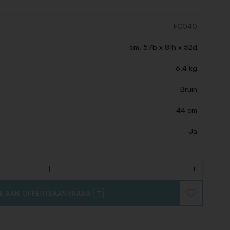
FC040
cm. 57b x 81h x 52d
6.4 kg
Bruin
44 cm
Ja
+
E AAN OFFERTEAANVRAAG
VOEG
TOE
AAN
VERLANGLIJ