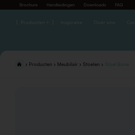
Brochure
Handleidingen
Downloads
FAQ
Producten +
Inspiratie
Over ons
Con
Producten
Meubilair
Stoelen
Stoel Bone