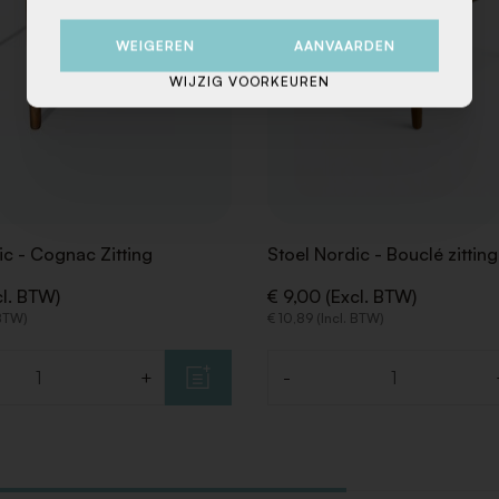
WEIGEREN
AANVAARDEN
WIJZIG VOORKEUREN
ic - Cognac Zitting
Stoel Nordic - Bouclé zitting
cl. BTW)
€ 9,00 (Excl. BTW)
 BTW)
€ 10,89 (Incl. BTW)
+
-
Aantal