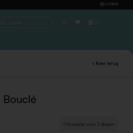
NL
FR
EN
(0)
oeken...
Keer terug
 Bouclé
Huurprijs voor 3 dagen