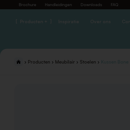
Brochure
Handleidingen
Downloads
FAQ
Producten +
Inspiratie
Over ons
Con
Producten
Meubilair
Stoelen
Kussen Bone 