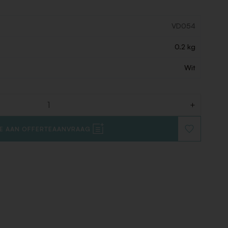
VD054
0.2 kg
Wit
+
E AAN OFFERTEAANVRAAG
VOEG
TOE
AAN
VERLANGLIJ