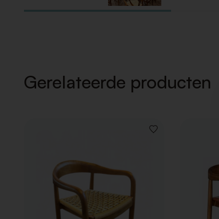
Gerelateerde producten
VOEG
TOE
AAN
VERLANGLIJST