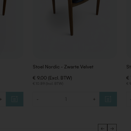
Stoel Nordic - Zwarte Velvet
St
€ 9,00 (Excl. BTW)
€ 
€ 10,89 (Incl. BTW)
€ 
+
-
+
Aantal
Aa