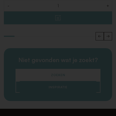
-
+
Aantal
Niet gevonden wat je zoekt?
ZOEKEN
INSPIRATIE