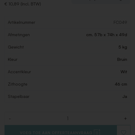
€ 10,89 (Incl. BTW)
Artikelnummer
FC049
Afmetingen
cm. 57b x 74h x 49d
Gewicht
5 kg
Kleur
Bruin
Accentkleur
Wit
Zithoogte
46 cm
Stapelbaar
Ja
-
+
Aantal
VOEG TOE AAN OFFERTEAANVRAAG
VOEG