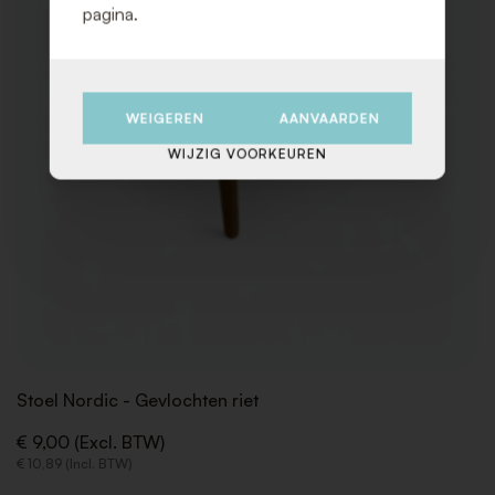
pagina.
WEIGEREN
AANVAARDEN
WIJZIG VOORKEUREN
Stoel Nordic - Gevlochten riet
€ 9,00 (Excl. BTW)
€ 10,89 (Incl. BTW)