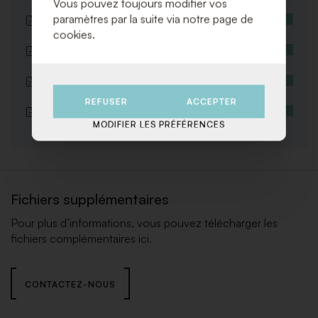
Vous pouvez toujours modifier vos
10kW
paramètres par la suite via notre page de
KEUK094 Réchaud a potage dia 36cm 8L
cookies.
220V
KEUK093 Chafing Dish Design noir 220V
KEUK092 Plaque a induction 230V
REFUSER
ACCEPTER
VA074 Chauffe-terrasse Lounge Noir H 115
MODIFIER LES PRÉFÉRENCES
cm 6 kW
Fichiers supplémentaires
Pour plus d’informations, vous pouvez télécharger les
fichiers complémentaires ici.
CONTACTEZ-NOUS