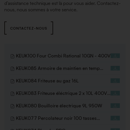
d’assistance technique est là pour vous aider. Contactez-
nous, nous sommes à votre service.
CONTACTEZ-NOUS
KEUK100 Four Combi Rational 10GN - 400V
KEUK085 Armoire de maintien en temp
20GN
KEUK084 Friteuse au gaz 16L
KEUK083 Friteuse éléctrique 2 x 10L 400V
12kW
KEUK080 Bouilloire électrique 9L 950W
KEUK077 Percolateur noir 100 tasses
230V-1650W