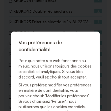
KEUK074 Plancha BBQ
KEUK043 Double réchaud a gaz
KEUK023 Friteuse éléctrique 1 x 8L 230V
3500W
KEUK086 Armoire de maintien en temp
40GN
Vos préférences de
KEUK090 Four a convection 4 GN 11 - 230V
confidentialité
KEUK091 Plaque de cuisson au gaz
Pour que notre site web fonctionne au
VA064 Foyer Extérieur Ibiza 62x61x139 Noir
mieux, nous utilisons toujours des cookies
essentiels et analytiques. Si vous êtes
VA024 Foyer Extérieur 62x61x139 Noir
d'accord, veuillez choisir tout accepter.
Si vous préférez modifier vos préférences
KEUK097 Panini grill 230V
en matière de confidentialité, vous
pouvez choisir 'Modifier les préférences'.
KEUK096 Plaque de cuisson Teppanyaki
Si vous choisissez 'Refuser', nous
240V
n'utiliserons que les cookies essentiels.
KEUK095 Bain-marie 3 x 13 GN - 230V