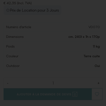
€ 42,35 (Incl. TVA)
Prix de Location pour 3 Jours
Numéro d'article
VD070
Dimensions
cm. 240l x 1h x 170p
Poids
11 kg
Couleur
Terre cuite
Outdoor
Oui
-
+
Quantité
AJOUTER À LA DEMANDE DE DEVIS
AJOUT
À
LA