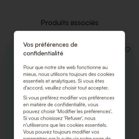
LISTE
DE
SOUHAI
Produits associés
Vos préférences de
confidentialité
AJOUT
À
LA
Pour que notre site web fonctionne au
LISTE
DE
mieux, nous utilisons toujours des cookies
SOUHA
essentiels et analytiques. Si vous êtes
d'accord, veuillez choisir tout accepter.
Si vous préférez modifier vos préférences
en matière de confidentialité, vous
pouvez choisir 'Modifier les préférences'.
Si vous choisissez 'Refuser', nous
n'utiliserons que les cookies essentiels.
Vous pouvez toujours modifier vos
paramètres par la suite via notre page de