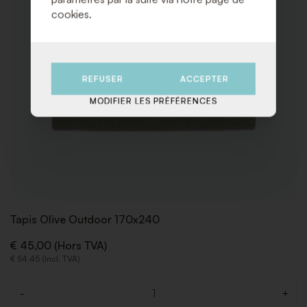
cookies.
REFUSER
ACCEPTER
MODIFIER LES PRÉFÉRENCES
Tapis Olive Outdoor 170x240
€ 45,00 (Hors TVA)
€ 54,45 (Incl. TVA)
-
+
Quantité