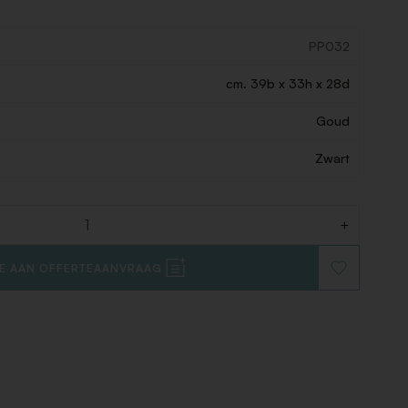
PP032
cm. 39b x 33h x 28d
Goud
Zwart
+
E AAN OFFERTEAANVRAAG
VOEG
TOE
AAN
VERLANGLIJ