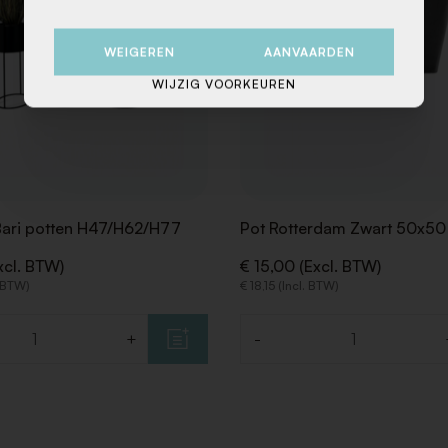
WEIGEREN
AANVAARDEN
WIJZIG VOORKEUREN
Bari potten H47/H62/H77
Pot Rotterdam Zwart 50x50
xcl. BTW)
€ 15,00 (Excl. BTW)
. BTW)
€ 18,15 (Incl. BTW)
+
-
Aantal