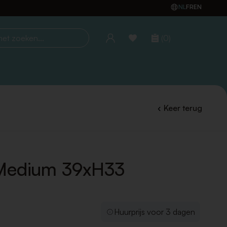
NL
FR
EN
(0)
oeken...
Keer terug
 Medium 39xH33
Huurprijs voor 3 dagen