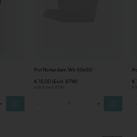
Pot Rotterdam Wit 50x50
Po
€ 15,00 (Excl. BTW)
€ 
€ 18,15 (Incl. BTW)
€ 1
+
-
+
Aantal
Aa