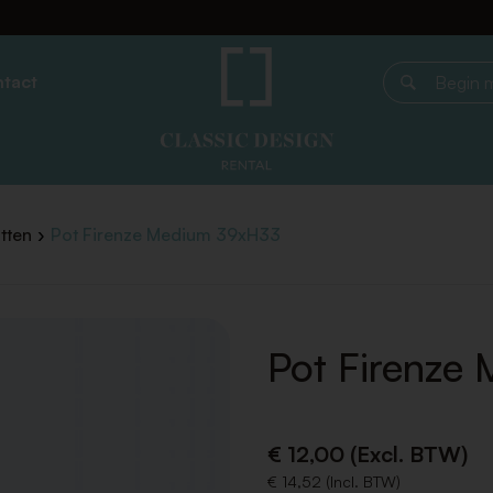
tact
Begin met z
tten
Pot Firenze Medium 39xH33
Pot Firenze
€ 12,00 (Excl. BTW)
€ 14,52 (Incl. BTW)