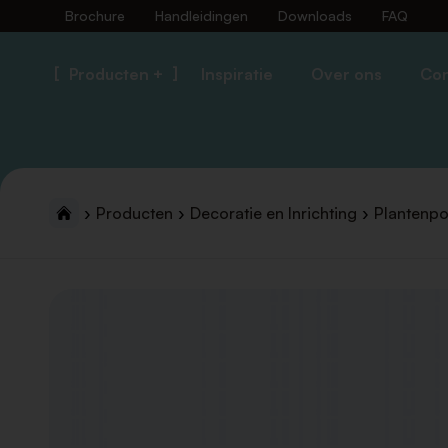
Brochure
Handleidingen
Downloads
FAQ
Producten +
Inspiratie
Over ons
Con
Producten
Decoratie en Inrichting
Plantenpo