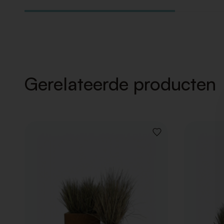
Gerelateerde producten
VOEG
TOE
AAN
VERLANGLIJST