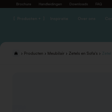
Brochure
Handleidingen
Downloads
FAQ
Producten +
Inspiratie
Over ons
Con
Producten
Meubilair
Zetels en Sofa's
Zetel