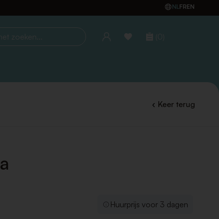
NL
FR
EN
(0)
oeken...
Keer terug
na
Huurprijs voor 3 dagen