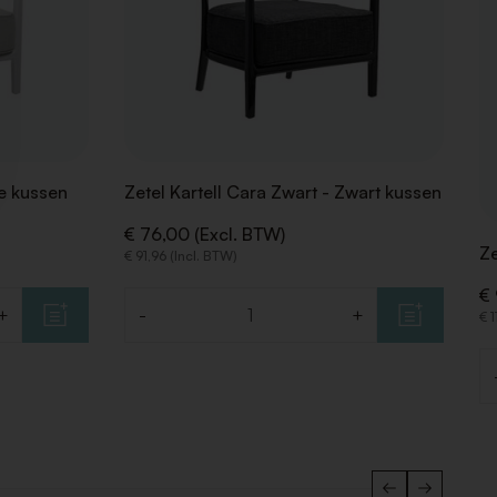
ge kussen
Zetel Kartell Cara Zwart - Zwart kussen
€ 76,00 (Excl. BTW)
Ze
€ 91,96 (Incl. BTW)
€ 
+
-
+
€ 1
Aantal
Aa