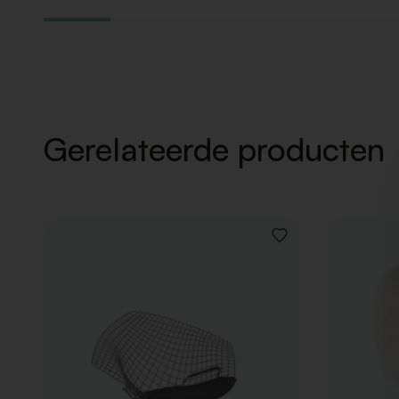
Gerelateerde producten
VOEG
TOE
AAN
VERLANGLIJST