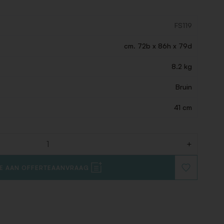
FS119
cm. 72b x 86h x 79d
8.2 kg
Bruin
41 cm
+
E AAN OFFERTEAANVRAAG
VOEG
TOE
AAN
VERLANGLIJ