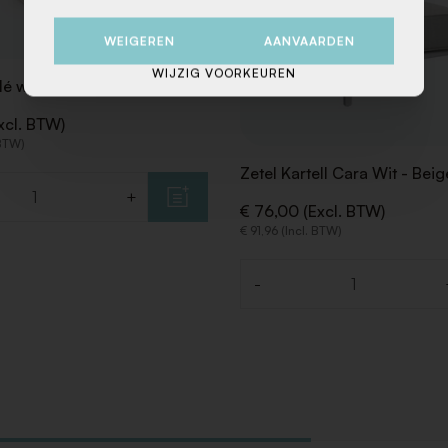
WEIGEREN
AANVAARDEN
WIJZIG VOORKEUREN
lé wit
xcl. BTW)
 BTW)
Zetel Kartell Cara Wit - Bei
+
€ 76,00 (Excl. BTW)
€ 91,96 (Incl. BTW)
-
Aantal