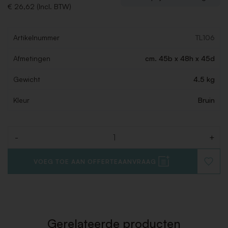
€ 26,62 (Incl. BTW)
Artikelnummer
TL106
Afmetingen
cm. 45b x 48h x 45d
Gewicht
4.5 kg
Kleur
Bruin
-
+
Aantal
VOEG TOE AAN OFFERTEAANVRAAG
VOEG
TOE
AAN
VERLAN
Gerelateerde producten