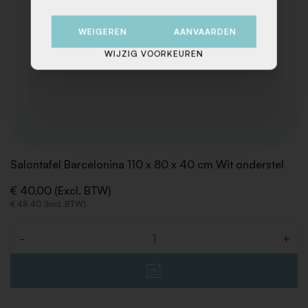
WEIGEREN
AANVAARDEN
WIJZIG VOORKEUREN
Salontafel Barcelonina 110 x 80 x 40 cm Wit onderstel
€ 40,00 (Excl. BTW)
€ 48,40 (Incl. BTW)
-
+
Aantal