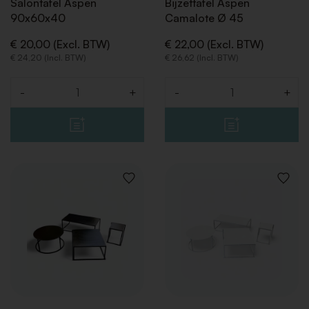
Salontafel Aspen
Bijzettafel Aspen
90x60x40
Camalote Ø 45
€ 20,00 (Excl. BTW)
€ 22,00 (Excl. BTW)
€ 24,20 (Incl. BTW)
€ 26,62 (Incl. BTW)
-
+
-
+
Aantal
Aantal
VOEG
VOEG
TOE
TOE
AAN
AAN
VERLANGLIJST
VERLAN