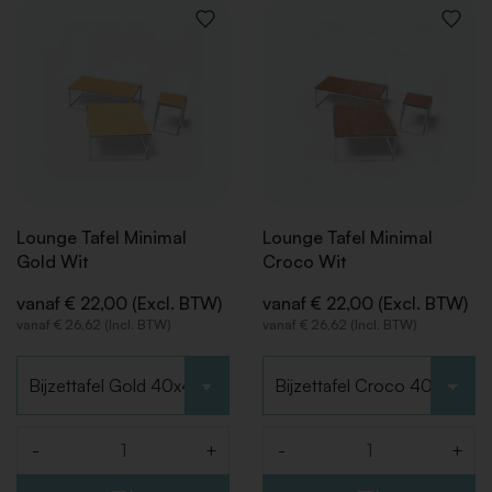
VOEG
VOEG
TOE
TOE
AAN
AAN
VERLANGLIJST
VERLAN
Lounge Tafel Minimal
Lounge Tafel Minimal
Gold Wit
Croco Wit
vanaf € 22,00 (Excl. BTW)
vanaf € 22,00 (Excl. BTW)
vanaf € 26,62 (Incl. BTW)
vanaf € 26,62 (Incl. BTW)
Kies type
Kies type
-
+
-
+
Aantal
Aantal