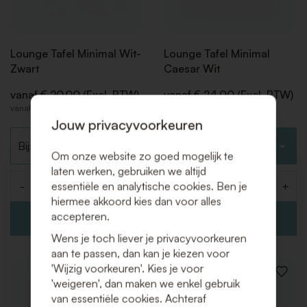
Lounge Tafel Minimal Wit-
Lounge Tafel Minimal
Zwart
Caesar Wit
vanaf € 20,00 (Excl. BTW)
vanaf € 24,00 (Excl. BTW)
vanaf € 24,20 (Incl. BTW)
vanaf € 29,04 (Incl. BTW)
Jouw privacyvoorkeuren
Kies type
Kies type
Om onze website zo goed mogelijk te
laten werken, gebruiken we altijd
essentiële en analytische cookies. Ben je
-
+
-
+
Aantal
Aantal
hiermee akkoord kies dan voor alles
accepteren.
Wens je toch liever je privacyvoorkeuren
aan te passen, dan kan je kiezen voor
'Wijzig voorkeuren'. Kies je voor
VOEG
VOEG
'weigeren', dan maken we enkel gebruik
TOE
TOE
van essentiële cookies. Achteraf
AAN
AAN