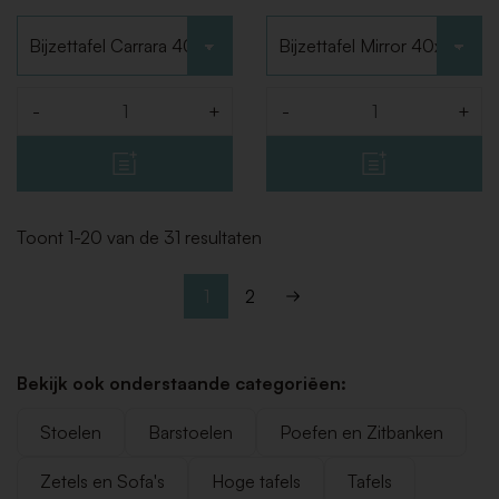
Kies type
Kies type
-
+
-
+
Aantal
Aantal
Toont 1-20 van de 31 resultaten
1
2
Bekijk ook onderstaande categoriëen:
Stoelen
Barstoelen
Poefen en Zitbanken
Zetels en Sofa's
Hoge tafels
Tafels