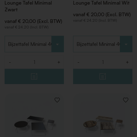
Lounge Tafel Minimal
Lounge Tafel Minimal Wit
Zwart
vanaf € 20,00 (Excl. BTW)
vanaf € 20,00 (Excl. BTW)
vanaf € 24,20 (Incl. BTW)
vanaf € 24,20 (Incl. BTW)
Kies type
Kies type
-
+
-
+
Aantal
Aantal
VOEG
VOEG
TOE
TOE
AAN
AAN
VERLANGLIJST
VERLAN