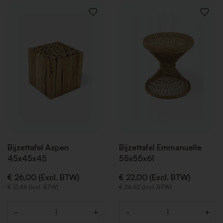
TERUG
TERUG
TERUG
TERUG
VOEG
VOEG
TOE
TOE
AAN
AAN
VERLANGLIJST
VERLAN
Bijzettafel Aspen
Bijzettafel Emmanuelle
45x45x45
55x55x61
€ 26,00 (Excl. BTW)
€ 22,00 (Excl. BTW)
€ 31,46 (Incl. BTW)
€ 26,62 (Incl. BTW)
-
+
-
+
Aantal
Aantal