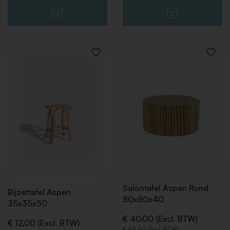
VOEG
VOEG
TOE
TOE
AAN
AAN
VERLANGLIJST
VERLAN
Salontafel Aspen Rond
Bijzettafel Aspen
80x80x40
35x35x50
€ 40,00 (Excl. BTW)
€ 12,00 (Excl. BTW)
€ 48,40 (Incl. BTW)