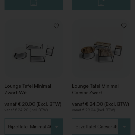
VOEG
VOEG
TOE
TOE
AAN
AAN
VERLANGLIJST
VERLAN
Lounge Tafel Minimal
Lounge Tafel Minimal
Zwart-Wit
Caesar Zwart
vanaf € 20,00 (Excl. BTW)
vanaf € 24,00 (Excl. BTW)
vanaf € 24,20 (Incl. BTW)
vanaf € 29,04 (Incl. BTW)
Kies type
Kies type