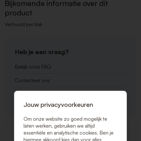
Bijkomende informatie over dit
product
Verhuurd per bak
Heb je een vraag?
Bekijk onze FAQ
Contacteer ons
Bel ons op éen van onze locaties
Jouw privacyvoorkeuren
Om onze website zo goed mogelijk te
laten werken, gebruiken we altijd
essentiële en analytische cookies. Ben je
Gerelateerde producten
hiermee akkoord kies dan voor alles