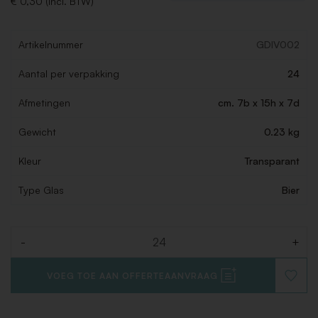
€ 0,30 (Incl. BTW)
Artikelnummer
GDIV002
Aantal per verpakking
24
Afmetingen
cm. 7b x 15h x 7d
Gewicht
0.23 kg
Kleur
Transparant
Type Glas
Bier
-
+
Aantal
VOEG TOE AAN OFFERTEAANVRAAG
VOEG
TOE
AAN
VERLAN