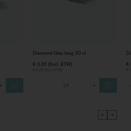
Diamond Glas laag 30 cl
D
€ 0,35 (Excl. BTW)
€ 
€ 0,42 (Incl. BTW)
€ 
+
-
+
Aantal
Aa