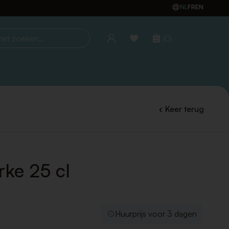
NL
FR
EN
(0)
oeken...
Keer terug
rke 25 cl
Huurprijs voor 3 dagen