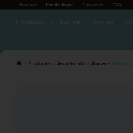
Brochure
Handleidingen
Downloads
FAQ
Producten +
Inspiratie
Over ons
Con
Producten
Gedekte tafel
Glaswerk
Biergla