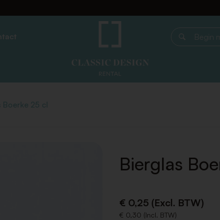
tact
Begin met z
s Boerke 25 cl
Bierglas Boe
€ 0,25 (Excl. BTW)
€ 0,30 (Incl. BTW)