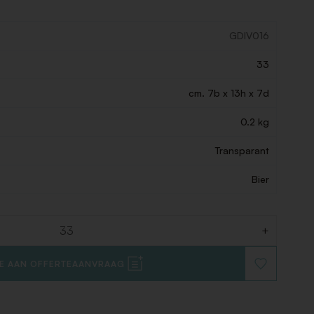
GDIV016
33
cm. 7b x 13h x 7d
0.2 kg
Transparant
Bier
+
E AAN OFFERTEAANVRAAG
VOEG
TOE
AAN
VERLANGLIJ