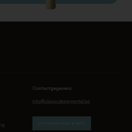
Contactgegevens
info@classicdesignrental.be
OPENINGSUREN & INFO
ing