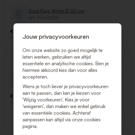
Bord Pure White Ø 30 cm
Art. PPUR004
€ 0,82 (Excl. BTW)
Jouw privacyvoorkeuren
€ 0,99 (Incl. BTW)
Om onze website zo goed mogelijk te
-
+
Aantal
laten werken, gebruiken we altijd
essentiële en analytische cookies. Ben je
hiermee akkoord kies dan voor alles
Diep bord Pure White 24 cm H 4.5 cm
accepteren.
Art. PPUR005
Wens je toch liever je privacyvoorkeuren
aan te passen, dan kan je kiezen voor
€ 0,82 (Excl. BTW)
'Wijzig voorkeuren'. Kies je voor
€ 0,99 (Incl. BTW)
'weigeren', dan maken we enkel gebruik
van essentiële cookies. Achteraf
-
+
aanpassen kan altijd via onze cookies
Aantal
pagina.