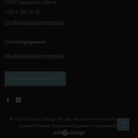
9052 Zwijnaarde (Gent)
+32 9 282 51 15
info@classicdesignrental.be
Contactgegevens
info@classicdesignrental.be
OPENINGSUREN & INFO
Facebook
Instagram
Classic
Classic
Design
Design
Rental
Rental
© 2026 Classic Design Rental. Alle rechten voorbehouden.
Cookies
∙
Privacy
∙
Disclaimer
∙
Algemene voorwaarden