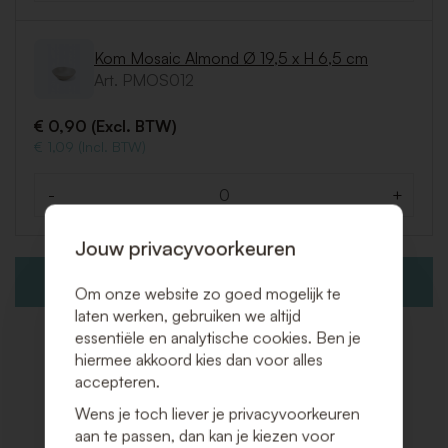
Kom Mosaic Almond Ø 19,5 x H 6,5 cm
Art. PMOS012
€ 0,90 (Excl. BTW)
€ 1,09 (Incl. BTW)
-
+
Aantal
Jouw privacyvoorkeuren
VOEG TOE AAN OFFERTEAANVRAAG
Om onze website zo goed mogelijk te
laten werken, gebruiken we altijd
essentiële en analytische cookies. Ben je
hiermee akkoord kies dan voor alles
accepteren.
Gerelateerde producten
Wens je toch liever je privacyvoorkeuren
aan te passen, dan kan je kiezen voor