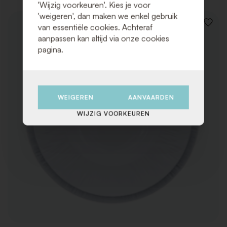
'Wijzig voorkeuren'. Kies je voor
'weigeren', dan maken we enkel gebruik
van essentiële cookies. Achteraf
VOEG
TOE
aanpassen kan altijd via onze cookies
AAN
pagina.
VERLAN
WEIGEREN
AANVAARDEN
WIJZIG VOORKEUREN