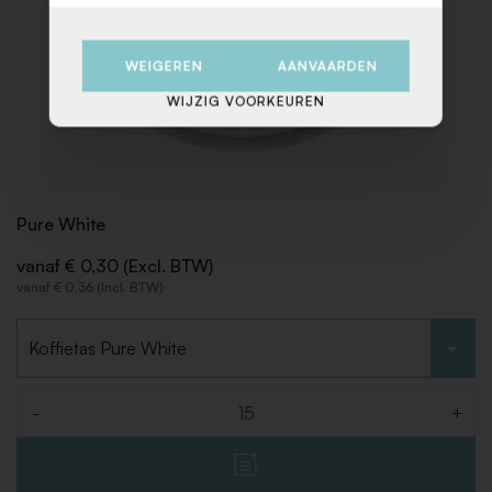
WEIGEREN
AANVAARDEN
WIJZIG VOORKEUREN
Pure White
vanaf € 0,30 (Excl. BTW)
vanaf € 0,36 (Incl. BTW)
Kies type
-
+
Aantal