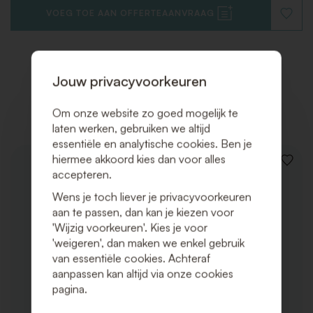
VOEG TOE AAN OFFERTEAANVRAAG
VOEG
TOE
AAN
VERLAN
Jouw privacyvoorkeuren
Gerelateerde producten
Om onze website zo goed mogelijk te
laten werken, gebruiken we altijd
essentiële en analytische cookies. Ben je
hiermee akkoord kies dan voor alles
VOEG
accepteren.
TOE
AAN
Wens je toch liever je privacyvoorkeuren
VERLAN
aan te passen, dan kan je kiezen voor
'Wijzig voorkeuren'. Kies je voor
'weigeren', dan maken we enkel gebruik
van essentiële cookies. Achteraf
aanpassen kan altijd via onze cookies
pagina.