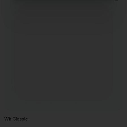
VOEG
TOE
AAN
VERLAN
Wit Classic