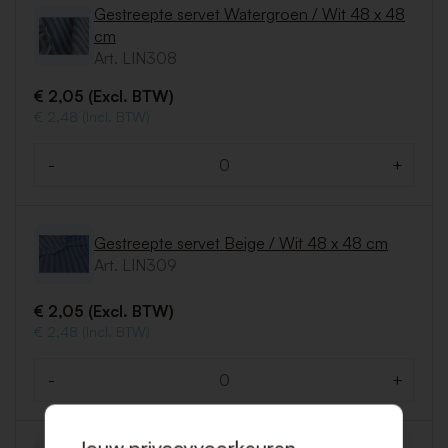
Gestreepte servet Watergroen / Wit 48 x 48
cm
Art. LIN308
€ 2,05 (Excl. BTW)
€ 2,48 (Incl. BTW)
-
+
Aantal
Gestreepte servet Beige / Wit 48 x 48 cm
Art. LIN309
€ 2,05 (Excl. BTW)
€ 2,48 (Incl. BTW)
-
+
Aantal
Jouw privacyvoorkeuren