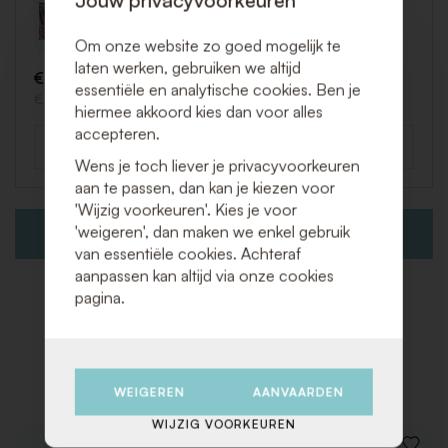
Gestreepte servet Rood / Wit 48 x 48 cm
Art. LIN297
Om onze website zo goed mogelijk te
laten werken, gebruiken we altijd
€ 2,05 (Excl. BTW)
essentiële en analytische cookies. Ben je
€ 2,48 (Incl. BTW)
hiermee akkoord kies dan voor alles
accepteren.
-
+
Aantal
Wens je toch liever je privacyvoorkeuren
aan te passen, dan kan je kiezen voor
'Wijzig voorkeuren'. Kies je voor
'weigeren', dan maken we enkel gebruik
VOEG TOE AAN OFFERTEAANVRAAG
van essentiële cookies. Achteraf
aanpassen kan altijd via onze cookies
pagina.
Gerelateerde producten
WEIGEREN
AANVAARDEN
WIJZIG VOORKEUREN