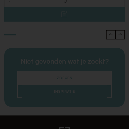
-
+
Aantal
Niet gevonden wat je zoekt?
ZOEKEN
INSPIRATIE