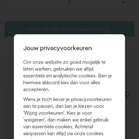
-
+
Aantal
VOEG TOE AAN OFFERTEAANVRAAG
Jouw privacyvoorkeuren
Om onze website zo goed mogelijk te
Gerelateerde producten
laten werken, gebruiken we altijd
essentiële en analytische cookies. Ben je
hiermee akkoord kies dan voor alles
accepteren.
VOEG
Wens je toch liever je privacyvoorkeuren
TOE
aan te passen, dan kan je kiezen voor
AAN
'Wijzig voorkeuren'. Kies je voor
VERLAN
'weigeren', dan maken we enkel gebruik
van essentiële cookies. Achteraf
aanpassen kan altijd via onze cookies