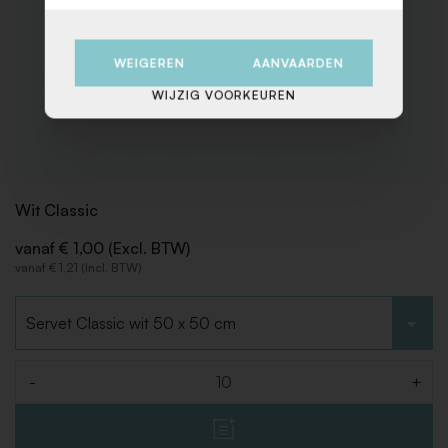
WEIGEREN
AANVAARDEN
WIJZIG VOORKEUREN
Wit Classic
vanaf € 1,00 (Excl. BTW)
vanaf € 1,21 (Incl. BTW)
Kies type
-
+
Aantal