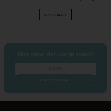
podiumelementen: wij zorgen voor de juiste uitstraling en
een praktische inrichting die uw congres naar een hoger
niveau tilt.
BEKIJK ALLES
Niet gevonden wat je zoekt?
ZOEKEN
CONTACTEER ONS