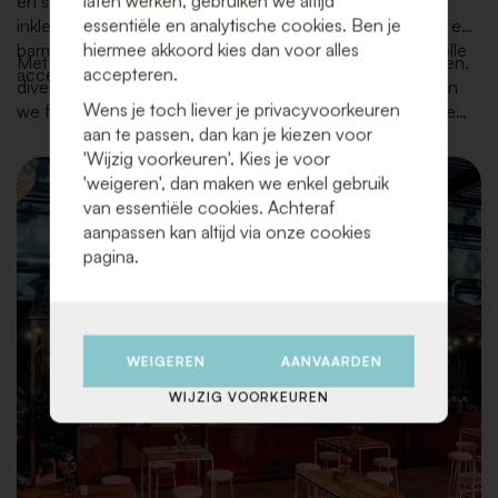
laten werken, gebruiken we altijd
en stijlvol feest. Wij voorzien alles voor de perfecte
essentiële en analytische cookies. Ben je
inkleding van zaal en keuken: van tafels, stoelen, servies en
hiermee akkoord kies dan voor alles
barmateriaal tot lounge, dansvloer, decoratie en sfeervolle
Met ons uitgebreid voorraad aan kwaliteitsvolle materialen,
accepteren.
accenten.
diverse stijlen en oog voor de laatste trends, combineren
Wens je toch liever je privacyvoorkeuren
we functionaliteit en schoonheid met een topservice die
aan te passen, dan kan je kiezen voor
uw dag onvergetelijk maakt.
'Wijzig voorkeuren'. Kies je voor
'weigeren', dan maken we enkel gebruik
van essentiële cookies. Achteraf
aanpassen kan altijd via onze cookies
pagina.
WEIGEREN
AANVAARDEN
WIJZIG VOORKEUREN