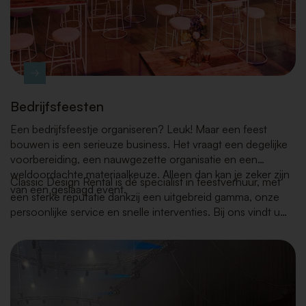
Bedrijfsfeesten
Een bedrijfsfeestje organiseren? Leuk! Maar een feest
bouwen is een serieuze business. Het vraagt een degelijke
voorbereiding, een nauwgezette organisatie en een
weldoordachte materiaalkeuze. Alleen dan kan je zeker zijn
Classic Design Rental is dé specialist in feestverhuur, met
van een geslaagd event.
een sterke reputatie dankzij een uitgebreid gamma, onze
persoonlijke service en snelle interventies. Bij ons vindt u
alles – van meubilair, tafel- en keukenmateriaal tot
decoratie en planten – steeds volgens de laatste
interieurtrends.