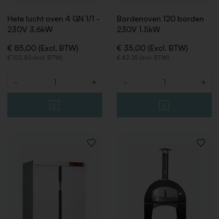
Hete lucht oven 4 GN 1/1 -
Bordenoven 120 borden
230V 3.6kW
230V 1.5kW
€ 85,00 (Excl. BTW)
€ 35,00 (Excl. BTW)
€ 102,85 (Incl. BTW)
€ 42,35 (Incl. BTW)
-
+
-
+
Aantal
Aantal
VOEG
VOEG
TOE
TOE
AAN
AAN
VERLANGLIJST
VERLAN