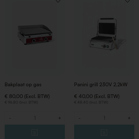
VOEG
VOEG
TOE
TOE
AAN
AAN
VERLANGLIJST
VERLAN
Bakplaat op gas
Panini grill 230V 2,2kW
€ 80,00 (Excl. BTW)
€ 40,00 (Excl. BTW)
€ 96,80 (Incl. BTW)
€ 48,40 (Incl. BTW)
-
+
-
+
Aantal
Aantal