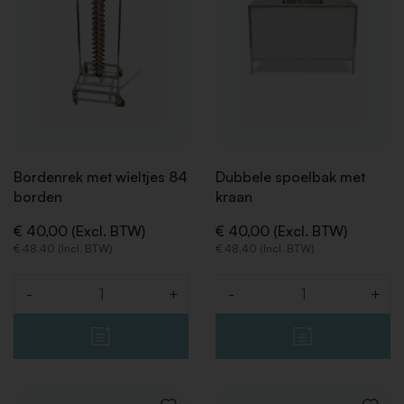
Bordenrek met wieltjes 84
Dubbele spoelbak met
borden
kraan
€ 40,00 (Excl. BTW)
€ 40,00 (Excl. BTW)
€ 48,40 (Incl. BTW)
€ 48,40 (Incl. BTW)
-
+
-
+
Aantal
Aantal
TERUG
TERUG
TERUG
TERUG
TERUG