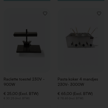
VOEG
VOEG
TOE
TOE
AAN
AAN
VERLANGLIJST
VERLAN
Raclette toestel 230V -
Pasta koker 4 mandjes
900W
230V- 3000W
€ 25,00 (Excl. BTW)
€ 65,00 (Excl. BTW)
€ 30,25 (Incl. BTW)
€ 78,65 (Incl. BTW)