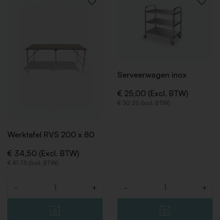
VOEG
VOEG
TOE
TOE
AAN
AAN
VERLANGLIJST
VERLAN
Serveerwagen inox
€ 25,00 (Excl. BTW)
€ 30,25 (Incl. BTW)
Werktafel RVS 200 x 80
€ 34,50 (Excl. BTW)
€ 41,75 (Incl. BTW)
-
+
-
+
Aantal
Aantal