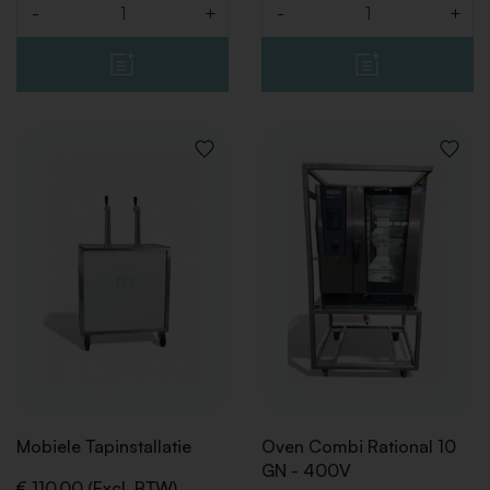
-
+
-
+
Aantal
Aantal
VOEG
VOEG
TOE
TOE
AAN
AAN
VERLANGLIJST
VERLAN
Mobiele Tapinstallatie
Oven Combi Rational 10
GN - 400V
€ 110,00 (Excl. BTW)