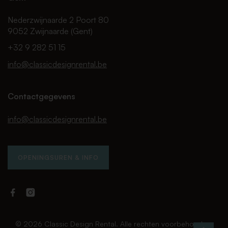
Nederzwijnaarde 2 Poort 80
9052 Zwijnaarde (Gent)
+32 9 282 51 15
info@classicdesignrental.be
Contactgegevens
info@classicdesignrental.be
OPENINGSUREN & INFO
Facebook
Instagram
Classic
Classic
Design
Design
Rental
Rental
© 2026 Classic Design Rental. Alle rechten voorbehouden.