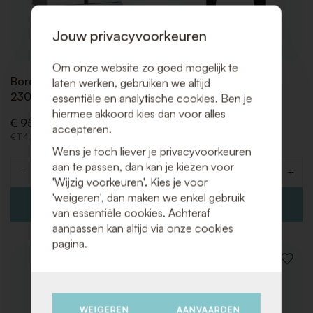
Jouw privacyvoorkeuren
Om onze website zo goed mogelijk te
Bordenoven 500 borden
Pizza oven
laten werken, gebruiken we altijd
230V - 3.6 kW
essentiële en analytische cookies. Ben je
€ 150,00 (Excl. BTW)
hiermee akkoord kies dan voor alles
€ 95,00 (Excl. BTW)
€ 181,50 (Incl. BTW)
accepteren.
€ 114,95 (Incl. BTW)
Wens je toch liever je privacyvoorkeuren
aan te passen, dan kan je kiezen voor
-
+
-
+
Aantal
Aantal
'Wijzig voorkeuren'. Kies je voor
'weigeren', dan maken we enkel gebruik
van essentiële cookies. Achteraf
aanpassen kan altijd via onze cookies
pagina.
VOEG
VOEG
TOE
TOE
AAN
AAN
VERLANGLIJST
VERLAN
WEIGEREN
AANVAARDEN