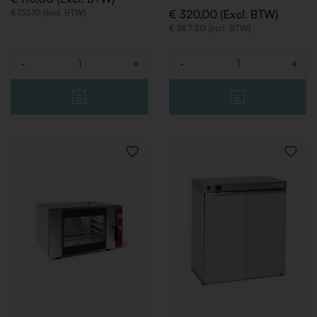
€ 133,10 (Incl. BTW)
€ 320,00 (Excl. BTW)
€ 387,20 (Incl. BTW)
-
+
-
+
Aantal
Aantal
VOEG
VOEG
TOE
TOE
AAN
AAN
VERLANGLIJST
VERLAN