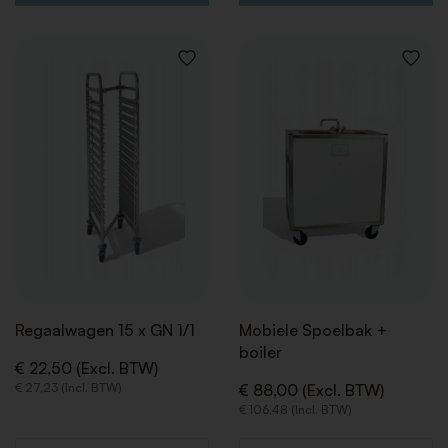
VOEG
VOEG
TOE
TOE
AAN
AAN
VERLANGLIJST
VERLAN
Regaalwagen 15 x GN 1/1
Mobiele Spoelbak +
boiler
€ 22,50 (Excl. BTW)
€ 27,23 (Incl. BTW)
€ 88,00 (Excl. BTW)
€ 106,48 (Incl. BTW)