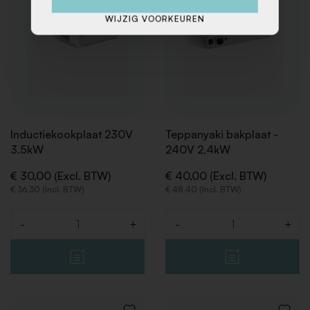
WIJZIG VOORKEUREN
Inductiekookplaat 230V
Teppanyaki bakplaat -
3.5kW
240V 2,4kW
€ 30,00 (Excl. BTW)
€ 40,00 (Excl. BTW)
€ 36,30 (Incl. BTW)
€ 48,40 (Incl. BTW)
-
+
-
+
Aantal
Aantal