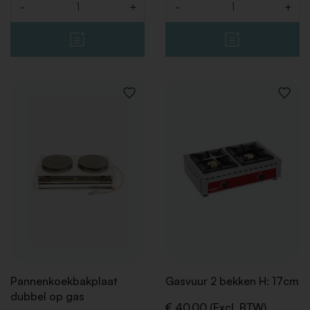
-
+
-
+
Aantal
Aantal
VOEG
VOEG
TOE
TOE
AAN
AAN
VERLANGLIJST
VERLAN
Pannenkoekbakplaat
Gasvuur 2 bekken H: 17cm
dubbel op gas
€ 40,00 (Excl. BTW)