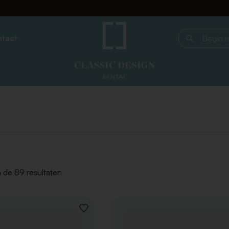
tact
Begin met z
 de 89 resultaten
VOEG
TOE