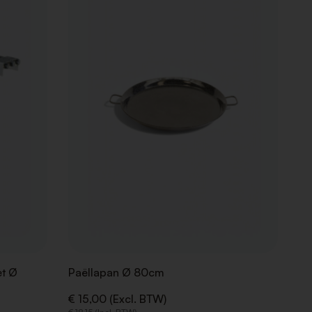
AAN
AAN
VERLANGLIJST
VERLANGLIJ
et Ø
Paëllapan Ø 80cm
€ 15,00 (Excl. BTW)