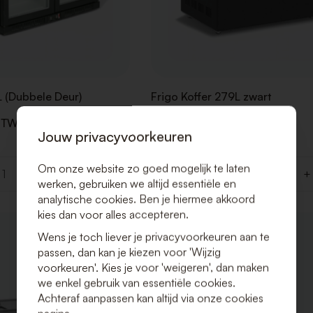
L (Dubbele Deur)
Frigo Koffer 279L zwart
BTW)
€ 40,00 (Excl. BTW)
Jouw privacyvoorkeuren
€ 48,40 (Incl. BTW)
Om onze website zo goed mogelijk te laten
+
-
+
Aantal
werken, gebruiken we altijd essentiële en
analytische cookies. Ben je hiermee akkoord
kies dan voor alles accepteren.
VOEG
Wens je toch liever je privacyvoorkeuren aan te
TOE
passen, dan kan je kiezen voor 'Wijzig
AAN
voorkeuren'. Kies je voor 'weigeren', dan maken
VERLANGLIJST
we enkel gebruik van essentiële cookies.
Achteraf aanpassen kan altijd via onze cookies