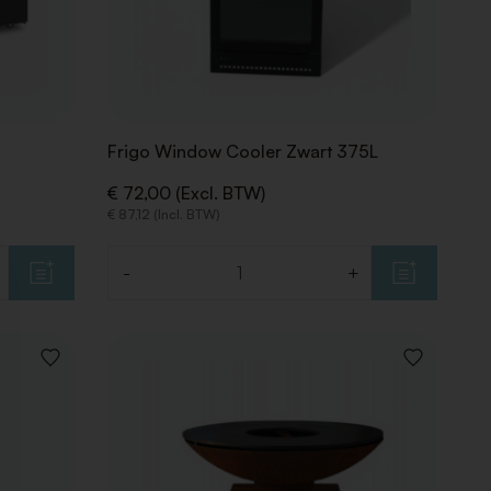
Frigo Window Cooler Zwart 375L
€ 72,00 (Excl. BTW)
€ 87,12 (Incl. BTW)
-
+
Aantal
VOEG
VOEG
TOE
TOE
AAN
AAN
VERLANGLIJST
VERLANGLIJ