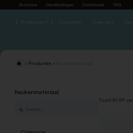
Brochure
Handleidingen
Downloads
FAQ
Producten +
Inspiratie
Over ons
Con
Producten
Keukenmateriaal
Keukenmateriaal
Toont 81-89 van
Categorie