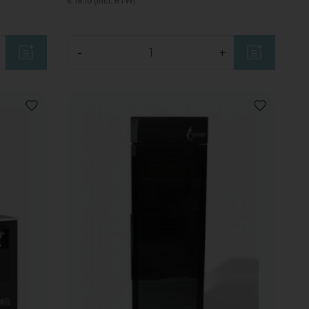
€ 18,15 (Incl. BTW)
-
+
Aantal
VOEG
VOEG
TOE
TOE
AAN
AAN
VERLANGLIJST
VERLANGLIJ