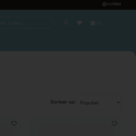
NL
FR
EN
(0)
oeken...
Sorteer op:
VOEG
VOEG
TOE
TOE