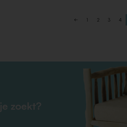
1
2
3
4
je zoekt?