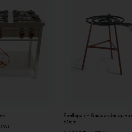
AAN
VERLANGLIJST
ken
Paëllapan + Gasbrander op vo
60cm
BTW)