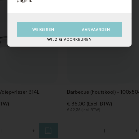
pagina.
WEIGEREN
AANVAARDEN
WIJZIG VOORKEUREN
/diepvriezer 314L
Barbecue (houtskool) - 100x5
BTW)
€ 35,00 (Excl. BTW)
€ 42,35 (Incl. BTW)
+
-
+
Aantal