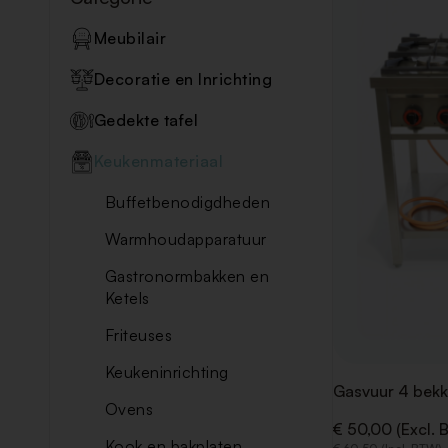
Meubilair
Decoratie en Inrichting
Gedekte tafel
Keukenmateriaal
Buffetbenodigdheden
Warmhoudapparatuur
Gastronormbakken en
Ketels
Friteuses
Keukeninrichting
Gasvuur 4 bek
Ovens
€ 50,00 (Excl. 
Kook en bakplaten