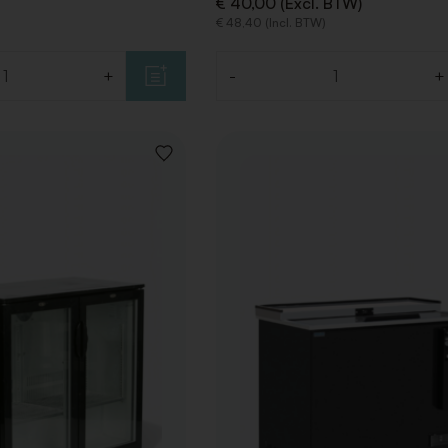
€ 40,00 (Excl. BTW)
€ 48,40 (Incl. BTW)
+
-
+
Aantal
VOEG
TOE
AAN
VERLANGLIJST