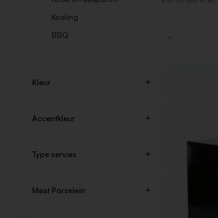
€ 60,50 (Incl. BTW)
Koeling
BBQ
-
Aantal
Kleur
Accentkleur
Type servies
Maat Porselein