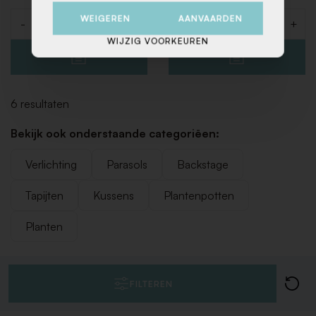
WEIGEREN
AANVAARDEN
-
+
-
+
Aantal
Aantal
WIJZIG VOORKEUREN
6 resultaten
Bekijk ook onderstaande categoriëen:
Verlichting
Parasols
Backstage
Tapijten
Kussens
Plantenpotten
Planten
FILTEREN