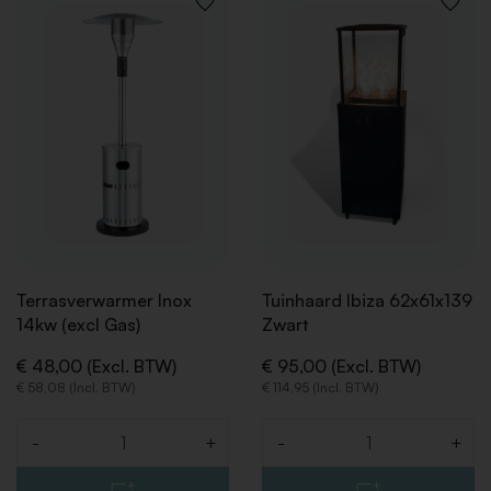
VOEG
VOEG
TOE
TOE
AAN
AAN
VERLANGLIJST
VERLAN
Terrasverwarmer Inox
Tuinhaard Ibiza 62x61x139
14kw (excl Gas)
Zwart
€ 48,00 (Excl. BTW)
€ 95,00 (Excl. BTW)
€ 58,08 (Incl. BTW)
€ 114,95 (Incl. BTW)
-
+
-
+
Aantal
Aantal