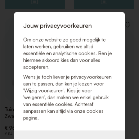
Jouw privacyvoorkeuren
VOEG
VOEG
TOE
TOE
AAN
AAN
Om onze website zo goed mogelijk te
VERLANGLIJST
VERLAN
laten werken, gebruiken we altijd
essentiële en analytische cookies. Ben je
hiermee akkoord kies dan voor alles
accepteren.
Wens je toch liever je privacyvoorkeuren
aan te passen, dan kan je kiezen voor
'Wijzig voorkeuren'. Kies je voor
'weigeren', dan maken we enkel gebruik
van essentiële cookies. Achteraf
Tuinhaard 62x61x139
Gasfles (propaan)
aanpassen kan altijd via onze cookies
Zwart
pagina.
€ 32,50 (Excl. BTW)
€ 95,00 (Excl. BTW)
€ 39,33 (Incl. BTW)
€ 114,95 (Incl. BTW)