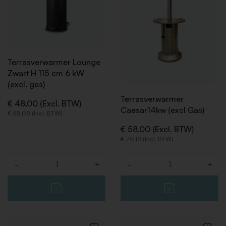
Terrasverwarmer Lounge
Zwart H 115 cm 6 kW
(excl. gas)
Terrasverwarmer
€ 48,00 (Excl. BTW)
Caesar14kw (excl Gas)
€ 58,08 (Incl. BTW)
€ 58,00 (Excl. BTW)
€ 70,18 (Incl. BTW)
-
+
-
+
Aantal
Aantal
TERUG
TERUG
TERUG
TERUG