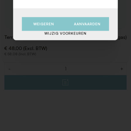
WEIGEREN
AANVAARDEN
WIJZIG VOORKEUREN
Terrasverwarmer Lounge Zwart H 115 cm 6 kW (excl. gas)
€ 48,00 (Excl. BTW)
€ 58,08 (Incl. BTW)
-
+
Aantal