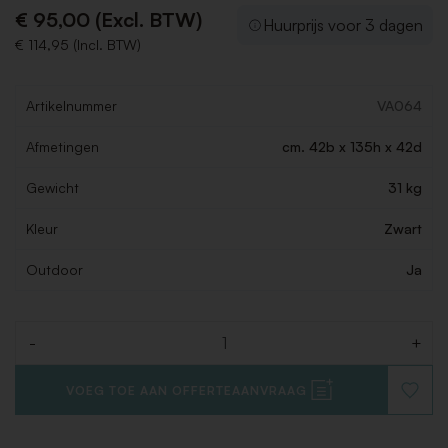
€ 95,00 (Excl. BTW)
Huurprijs voor 3 dagen
€ 114,95 (Incl. BTW)
Artikelnummer
VA064
Afmetingen
cm. 42b x 135h x 42d
Gewicht
31 kg
Kleur
Zwart
Outdoor
Ja
-
+
Aantal
VOEG TOE AAN OFFERTEAANVRAAG
VOEG
TOE
AAN