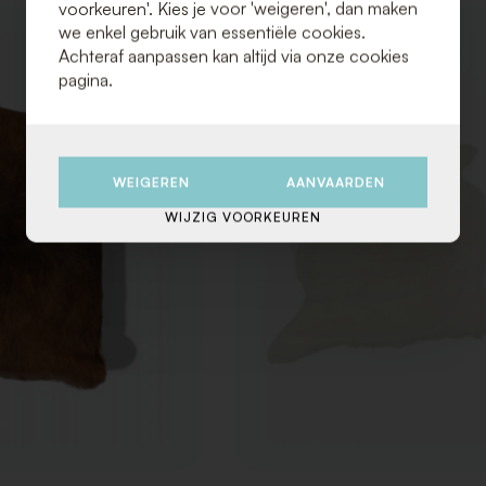
voorkeuren'. Kies je voor 'weigeren', dan maken
we enkel gebruik van essentiële cookies.
VOEG
Achteraf aanpassen kan altijd via onze cookies
TOE
AAN
pagina.
VERLANGLIJST
WEIGEREN
AANVAARDEN
WIJZIG VOORKEUREN