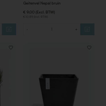
Geitenvel Nepal bruin
€ 9,00 (Excl. BTW)
€ 10,89 (Incl. BTW)
-
+
Aantal
VOEG
VOEG
TOE
TOE
AAN
AAN
VERLANGLIJST
VERLANGLIJ