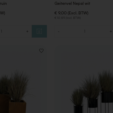
ruin
Geitenvel Nepal wit
TW)
€ 9,00 (Excl. BTW)
€ 10,89 (Incl. BTW)
+
-
+
Aantal
VOEG
TOE
AAN
VERLANGLIJST