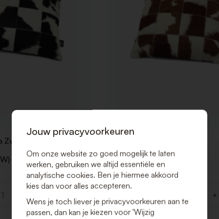
Jouw privacyvoorkeuren
a Zwart/Wit
Sierkussen Bella Bruin/Wit
Om onze website zo goed mogelijk te laten
TW)
€ 8,00 (Excl. BTW)
werken, gebruiken we altijd essentiële en
€ 9,68 (Incl. BTW)
analytische cookies. Ben je hiermee akkoord
kies dan voor alles accepteren.
+
-
+
Aantal
Wens je toch liever je privacyvoorkeuren aan te
passen, dan kan je kiezen voor 'Wijzig