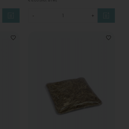
€ 6,05 (Incl. BTW)
-
+
Aantal
VOEG
VOEG
TOE
TOE
AAN
AAN
VERLANGLIJST
VERLANGLIJ