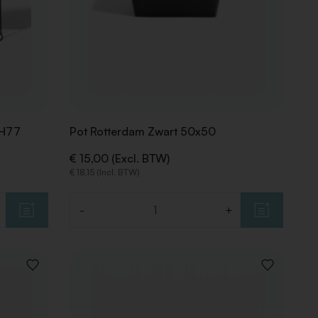
/H77
Pot Rotterdam Zwart 50x50
€ 15,00 (Excl. BTW)
€ 18,15 (Incl. BTW)
-
+
Aantal
VOEG
VOEG
TOE
TOE
AAN
AAN
VERLANGLIJST
VERLANGLIJ