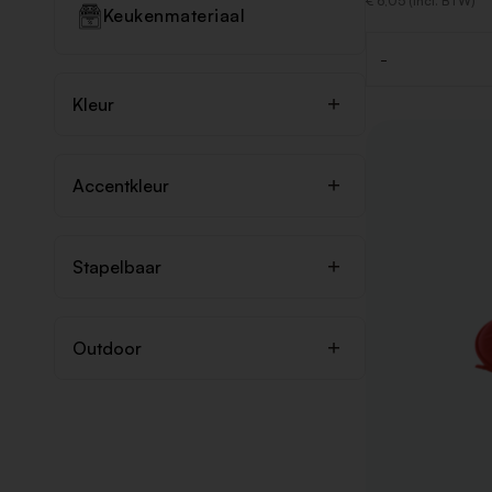
€ 6,05 (Incl. BTW)
Keukenmateriaal
-
Aantal
Kleur
Accentkleur
Stapelbaar
Outdoor