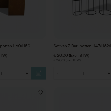
y potten H60/H50
Set van 3 Bari potten H47/H62
BTW)
€ 20,00 (Excl. BTW)
€ 24,20 (Incl. BTW)
+
-
+
Aantal
VOEG
TOE
AAN
VERLANGLIJST