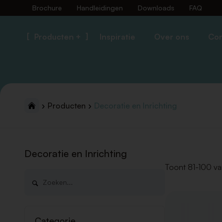
Brochure
Handleidingen
Downloads
FAQ
Producten +
Inspiratie
Over ons
Con
Producten
Decoratie en Inrichting
Decoratie en Inrichting
Toont 81-100 va
Categorie