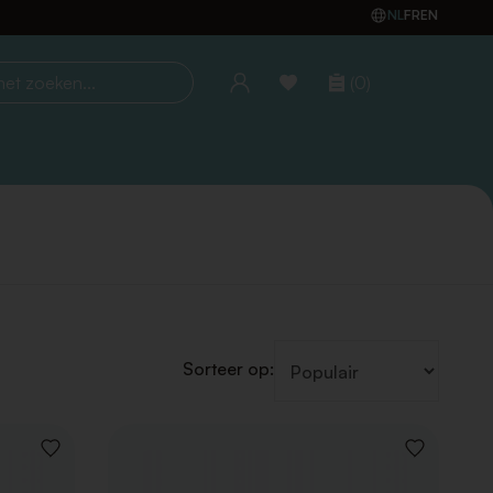
NL
FR
EN
(0)
oeken...
Sorteer op:
VOEG
VOEG
TOE
TOE