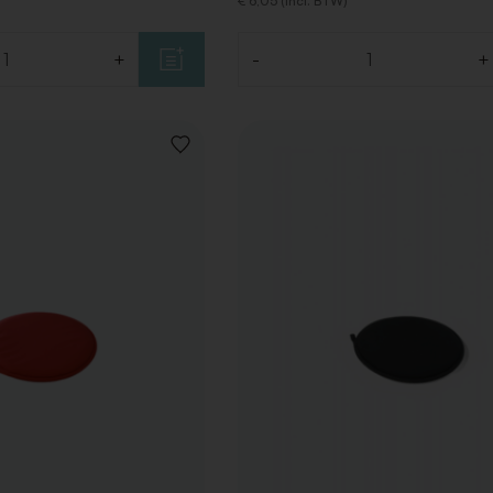
€ 6,05 (Incl. BTW)
+
-
+
Aantal
VOEG
TOE
AAN
VERLANGLIJST