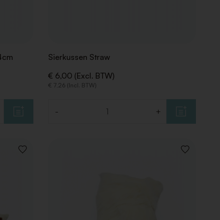
34cm
Sierkussen Straw
€ 6,00 (Excl. BTW)
€ 7,26 (Incl. BTW)
-
+
Aantal
VOEG
VOEG
TOE
TOE
AAN
AAN
VERLANGLIJST
VERLANGLIJ