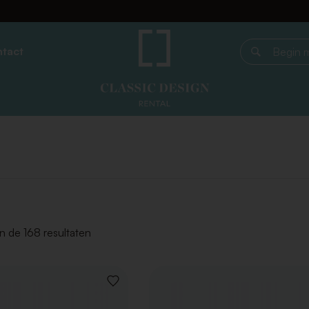
tact
Begin met z
n de 168 resultaten
VOEG
TOE