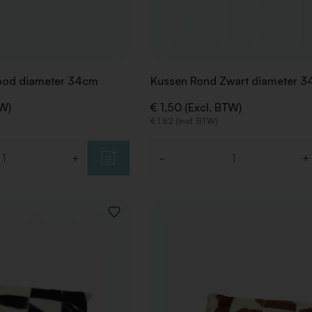
ood diameter 34cm
Kussen Rond Zwart diameter 
TW)
€ 1,50 (Excl. BTW)
€ 1,82 (Incl. BTW)
+
-
+
Aantal
VOEG
TOE
AAN
VERLANGLIJST