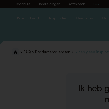
Brochure
Handleidingen
Downloads
FAQ
Producten +
Inspiratie
Over ons
Con
FAQ
Producten/diensten
Ik heb geen inspirat
Ik heb 
m