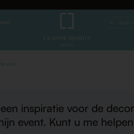
tact
Begin met z
ie voor...
geen inspiratie voor de decor
ijn event. Kunt u me helpe