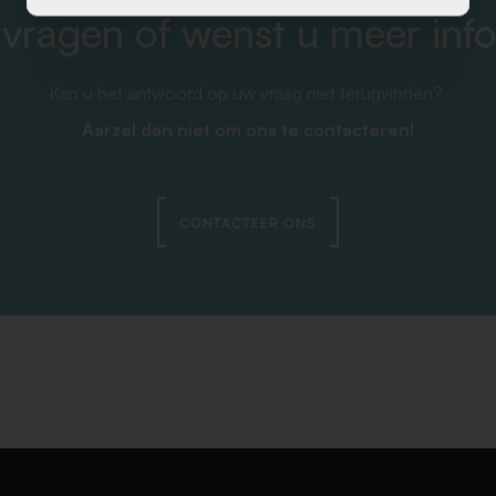
 vragen of wenst u meer inf
Kan u het antwoord op uw vraag niet terugvinden?
Aarzel dan niet om ons te contacteren!
CONTACTEER ONS