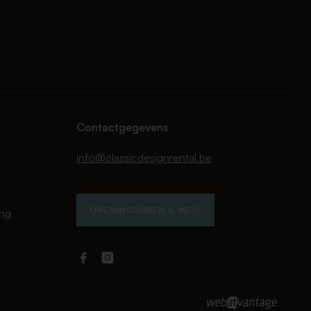
Contactgegevens
info@classicdesignrental.be
OPENINGSUREN & INFO
ing
Facebook
Instagram
Classic
Classic
Design
Design
Rental
Rental