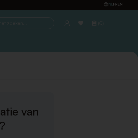
NL
FR
EN
(0)
oeken...
atie van
n?