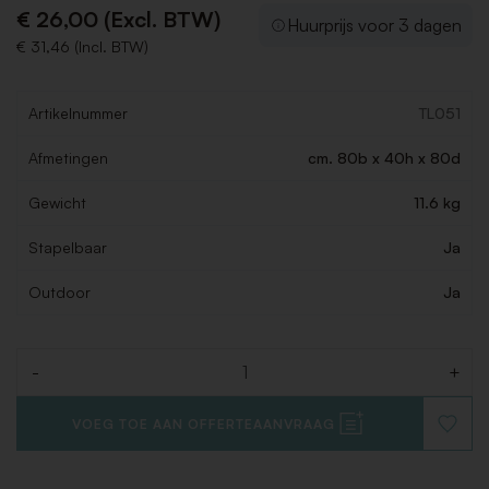
€ 26,00 (Excl. BTW)
Huurprijs voor 3 dagen
€ 31,46 (Incl. BTW)
Artikelnummer
TL051
Afmetingen
cm. 80b x 40h x 80d
Gewicht
11.6 kg
Stapelbaar
Ja
Outdoor
Ja
-
+
Aantal
VOEG TOE AAN OFFERTEAANVRAAG
VOEG
TOE
AAN
VERLAN