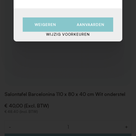
WEIGEREN
AANVAARDEN
WIJZIG VOORKEUREN
Salontafel Barcelonina 110 x 80 x 40 cm Wit onderstel
€ 40,00 (Excl. BTW)
€ 48,40 (Incl. BTW)
-
+
Aantal