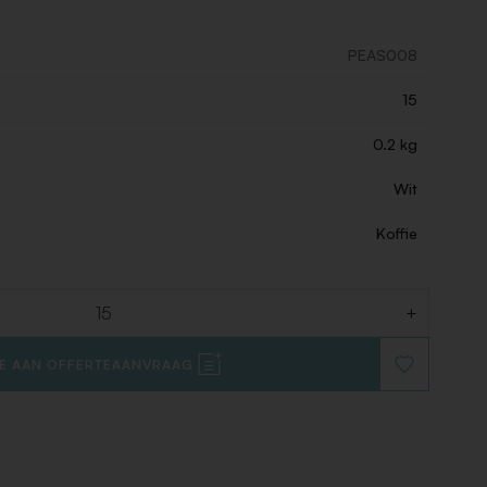
PEAS008
15
0.2 kg
Wit
Koffie
+
E AAN OFFERTEAANVRAAG
VOEG
TOE
AAN
VERLANGLIJ