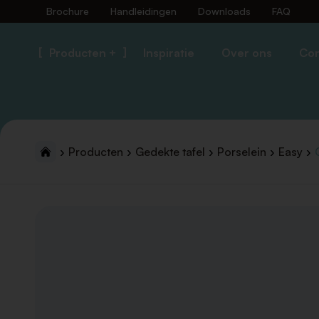
Brochure
Handleidingen
Downloads
FAQ
Producten +
Inspiratie
Over ons
Con
Producten
Gedekte tafel
Porselein
Easy