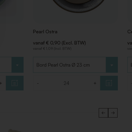
Pearl Ostra
Ce
vanaf € 0,90 (Excl. BTW)
va
vanaf € 1,09 (Incl. BTW)
va
Kies type
Ki
+
-
+
Aantal
Aa