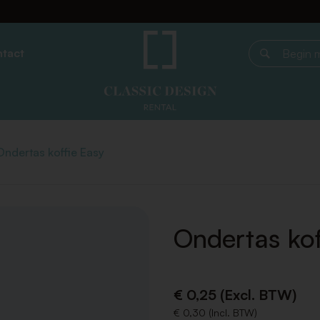
tact
Begin met z
Ondertas koffie Easy
Ondertas kof
€ 0,25 (Excl. BTW)
€ 0,30 (Incl. BTW)