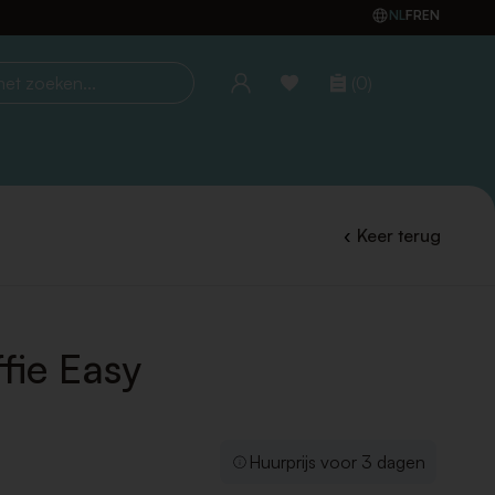
NL
FR
EN
(0)
oeken...
Keer terug
fie Easy
Huurprijs voor 3 dagen