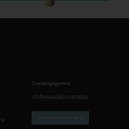
Contactgegevens
info@classicdesignrental.be
OPENINGSUREN & INFO
ing