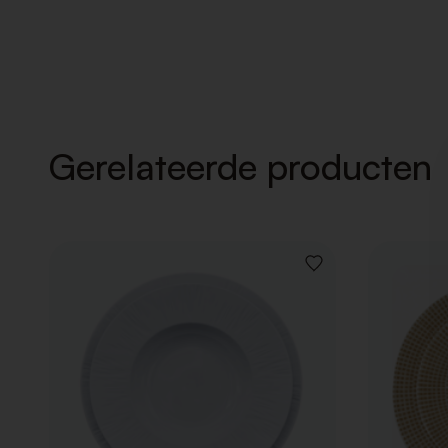
Gerelateerde producten
VOEG
TOE
AAN
VERLANGLIJST