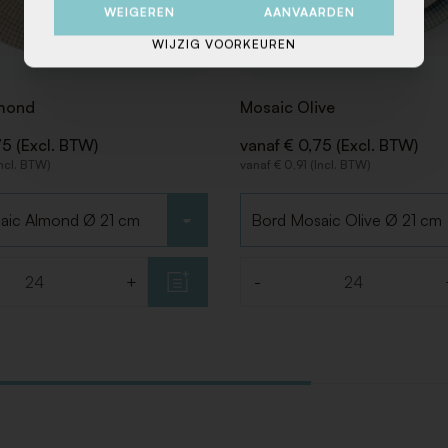
WEIGEREN
AANVAARDEN
WIJZIG VOORKEUREN
mond
Mosaic Olive
75 (Excl. BTW)
vanaf € 0,75 (Excl. BTW)
Incl. BTW)
vanaf € 0,91 (Incl. BTW)
Kies type
+
-
Aantal