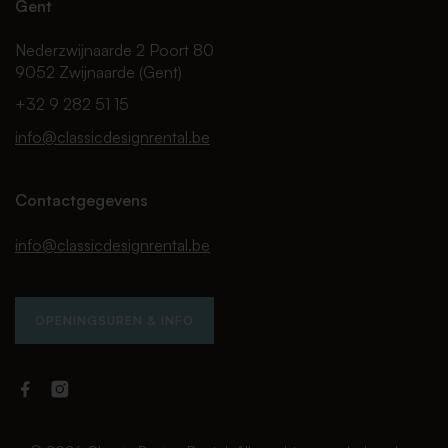
Gent
Nederzwijnaarde 2 Poort 80
9052 Zwijnaarde (Gent)
+32 9 282 51 15
info@classicdesignrental.be
Contactgegevens
info@classicdesignrental.be
OPENINGSUREN & INFO
Facebook
Instagram
Classic
Classic
Design
Design