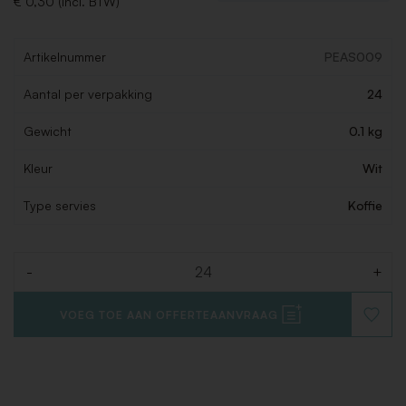
€ 0,30 (Incl. BTW)
Artikelnummer
PEAS009
Aantal per verpakking
24
Gewicht
0.1 kg
Kleur
Wit
Type servies
Koffie
-
+
Aantal
VOEG TOE AAN OFFERTEAANVRAAG
VOEG
TOE
AAN
VERLAN