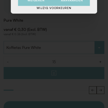
WEIGEREN
AANVAARDEN
WIJZIG VOORKEUREN
Pure White
vanaf € 0,30 (Excl. BTW)
vanaf € 0,36 (Incl. BTW)
Kies type
-
+
Aantal