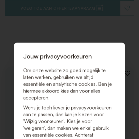
VOEG TOE AAN OFFERTEAANVRAAG
VOEG
TOE
AAN
VERLAN
Gerelateerde producten
Jouw privacyvoorkeuren
Om onze website zo goed mogelijk te
VOEG
laten werken, gebruiken we altijd
TOE
essentiële en analytische cookies. Ben je
AAN
hiermee akkoord kies dan voor alles
VERLAN
accepteren.
Wens je toch liever je privacyvoorkeuren
aan te passen, dan kan je kiezen voor
'Wijzig voorkeuren'. Kies je voor
'weigeren', dan maken we enkel gebruik
van essentiële cookies. Achteraf