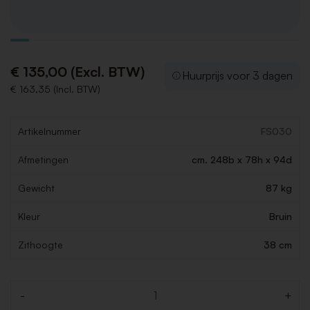
€ 135,00 (Excl. BTW)
Huurprijs voor 3 dagen
€ 163,35 (Incl. BTW)
Artikelnummer
FS030
Afmetingen
cm. 248b x 78h x 94d
Gewicht
87 kg
Kleur
Bruin
Zithoogte
38 cm
-
+
Aantal