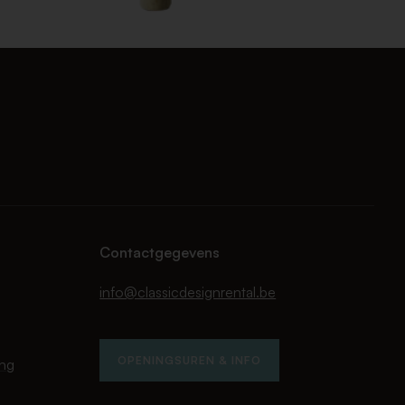
Contactgegevens
info@classicdesignrental.be
OPENINGSUREN & INFO
ing