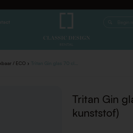
tact
Begin met z
kbaar / ECO
Tritan Gin glas 70 cl...
Tritan Gin gl
kunststof)