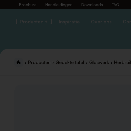
Brochure
Handleidingen
Downloads
FAQ
Producten +
Inspiratie
Over ons
Con
Producten
Gedekte tafel
Glaswerk
Herbrui