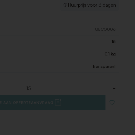
Huurprijs voor 3 dagen
GECO006
15
0.1 kg
Transparant
+
E AAN OFFERTEAANVRAAG
VOEG
TOE
AAN
VERLANGLIJ