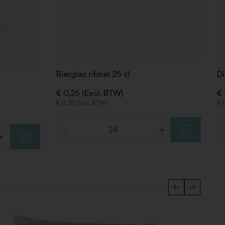
Bierglas ribbel 25 cl
Di
€ 0,25 (Excl. BTW)
€ 
€ 0,30 (Incl. BTW)
€ 
-
+
Aantal
Aa
+