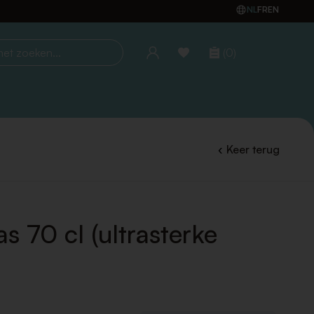
NL
FR
EN
(0)
oeken...
Keer terug
as 70 cl (ultrasterke